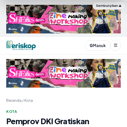
Sembunyikan ▲
☰
G
Masuk
Periskop.id
Beranda
/
Kota
KOTA
Pemprov DKI Gratiskan