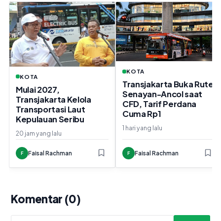
KOTA
KOTA
Transjakarta Buka Rute
Mulai 2027,
Senayan-Ancol saat
Transjakarta Kelola
CFD, Tarif Perdana
Transportasi Laut
Cuma Rp1
Kepulauan Seribu
1 hari yang lalu
20 jam yang lalu
Faisal Rachman
Faisal Rachman
F
F
Komentar (0)