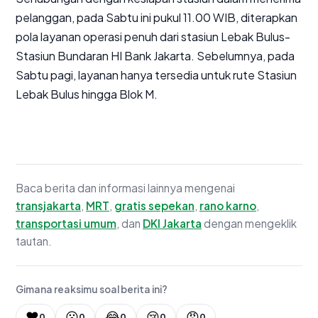
pelanggan, pada Sabtu ini pukul 11.00 WIB, diterapkan
pola layanan operasi penuh dari stasiun Lebak Bulus-
Stasiun Bundaran HI Bank Jakarta. Sebelumnya, pada
Sabtu pagi, layanan hanya tersedia untuk rute Stasiun
Lebak Bulus hingga Blok M.
Baca berita dan informasi lainnya mengenai
transjakarta
,
MRT
,
gratis sepekan
,
rano karno
,
transportasi umum
, dan
DKI Jakarta
dengan mengeklik
tautan.
Gimana reaksimu soal berita ini?
❤️
😮
😂
😢
😡
0
0
0
0
0