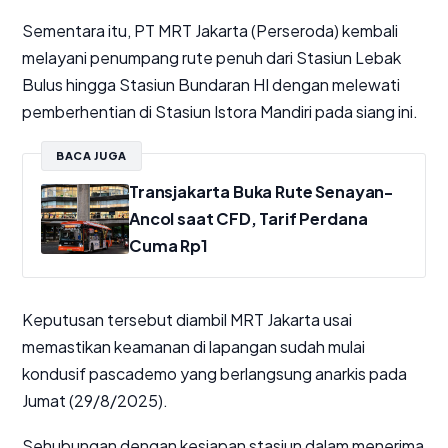
Sementara itu, PT MRT Jakarta (Perseroda) kembali
melayani penumpang rute penuh dari Stasiun Lebak
Bulus hingga Stasiun Bundaran HI dengan melewati
pemberhentian di Stasiun Istora Mandiri pada siang ini.
BACA JUGA
Transjakarta Buka Rute Senayan-
Ancol saat CFD, Tarif Perdana
Cuma Rp1
Keputusan tersebut diambil MRT Jakarta usai
memastikan keamanan di lapangan sudah mulai
kondusif pascademo yang berlangsung anarkis pada
Jumat (29/8/2025).
Sehubungan dengan kesiapan stasiun dalam menerima