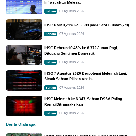
Infrastruktur Melesat
07 Agustus 2026
Saham
IHSG Naik 0,71% ke 6.388 pada Sesi I Jumat (7/8)
07 Agustus 2026
Saham
IHSG Rebound 0,45% ke 6.372 Jumat Pagi,
Ditopang Sentimen Domestik
07 Agustus 2026
Saham
IHSG 7 Agustus 2026 Berpotensi Melemah Lagi,
Simak Saham Pilihan Analis
07 Agustus 2026
Saham
IHSG Melemah ke 6.343, Saham DSSA Paling
Ramai Ditransaksikan
06 Agustus 2026
Saham
Berita Olahraga