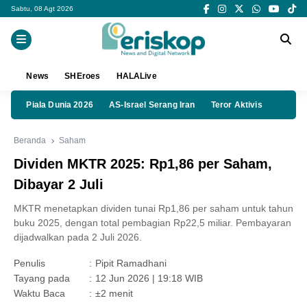
Sabtu, 08 Agt 2026
News
SHEroes
HALALive
Piala Dunia 2026
AS-Israel Serang Iran
Teror Aktivis
Beranda
Saham
Dividen MKTR 2025: Rp1,86 per Saham,
Dibayar 2 Juli
MKTR menetapkan dividen tunai Rp1,86 per saham untuk tahun
buku 2025, dengan total pembagian Rp22,5 miliar. Pembayaran
dijadwalkan pada 2 Juli 2026.
Penulis
:
Pipit Ramadhani
Tayang pada
:
12 Jun 2026 | 19:18 WIB
Waktu Baca
:
±2 menit