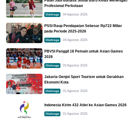
Padel Jadi Bahasa Sosial Baru Kelas Menengah
Profesional Perkotaan
04 Agustus 2026
Olahraga
PSSI Raup Pendapatan Sebesar Rp722 Miliar
pada Periode 2025-2026
04 Agustus 2026
Olahraga
PBVSI Panggil 18 Pemain untuk Asian Games
2026
03 Agustus 2026
Olahraga
Jakarta Genjot Sport Tourism untuk Gerakkan
Ekonomi Kota
01 Agustus 2026
Olahraga
Indonesia Kirim 432 Atlet ke Asian Games 2026
01 Agustus 2026
Olahraga