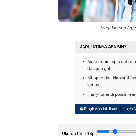
Megabintang Argen
JADI, INTINYA APA SIH?
Messi memimpin daftar p
delapan gol.
Mbappe dan Haaland masi
kedua.
Harry Kane di posisi kee
Ringkasan ini dihasilkan oleh AI
Ukuran Font:
16px