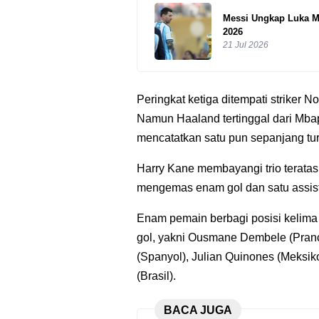
Messi Ungkap Luka Me
2026
21 Jul 2026
Peringkat ketiga ditempati striker N
Namun Haaland tertinggal dari Mba
mencatatkan satu pun sepanjang tu
Harry Kane membayangi trio teratas 
mengemas enam gol dan satu assist
Enam pemain berbagi posisi kelim
gol, yakni Ousmane Dembele (Pranci
(Spanyol), Julian Quinones (Meksiko
(Brasil).
BACA JUGA