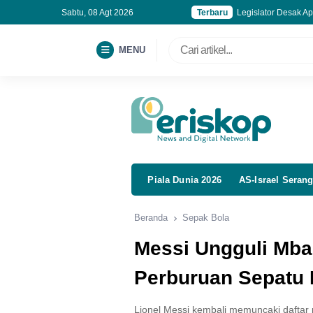
Sabtu, 08 Agt 2026
Terbaru
Legislator Desak Ap
Gedung Bapenda DKI
Indonesia Gagal di 
MENU
Kejagung Pantau K
Piala Dunia 2026
AS-Israel Serang
Beranda
Sepak Bola
Messi Ungguli Mba
Perburuan Sepatu
Lionel Messi kembali memuncaki daftar 