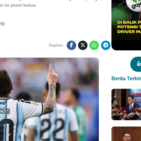
n ke posisi kedua.
WIB
Bagikan:

Berita Terkin