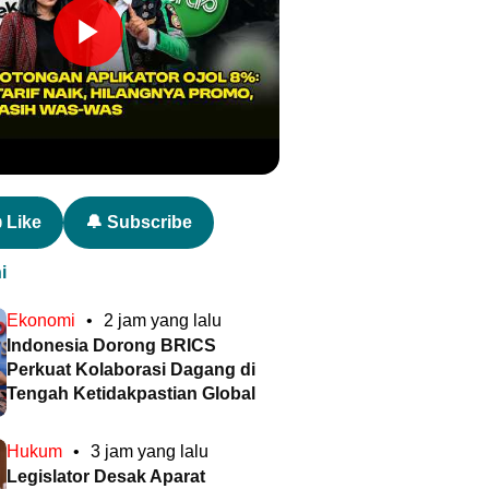
 Like
🔔 Subscribe
i
Ekonomi
•
2 jam yang lalu
Indonesia Dorong BRICS
Perkuat Kolaborasi Dagang di
Tengah Ketidakpastian Global
Hukum
•
3 jam yang lalu
Legislator Desak Aparat