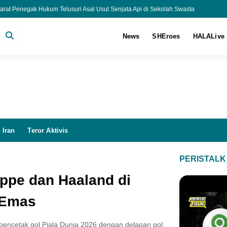
arat Penegak Hukum Telusuri Asal Usul Senjata Api di Sekolah Swasta
 Jakarta Terbakar, 20 Unit Damkar Dikerahkan Padamkan Api
Piala AFF 2026!
News
SHEroes
HALALive
eamanan Feri Boboho Sembari Tunggu Keputusan LPSK
 Iran
Teror Aktivis
PERISTALK
ppe dan Haaland di
 Emas
pencetak gol Piala Dunia 2026 dengan delapan gol,