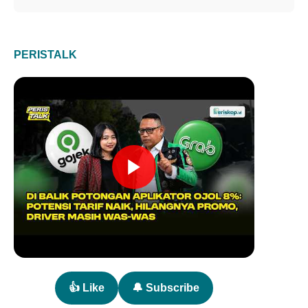
PERISTALK
👍 Like
🔔 Subscribe