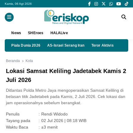
Kamis, 06 Agt 2026
News
SHEroes
HALALive
Piala Dunia 2026
AS-Israel Serang Iran
Teror Aktivis
Beranda
Kota
Lokasi Samsat Keliling Jadetabek Kamis 2
Juli 2026
Ditlantas Polda Metro Jaya mengoperasikan Samsat Keliling di
belasan titik Jadetabek pada Kamis, 2 Juli 2026. Cek lokasi dan
jam operasionalnya sebelum berangkat.
Penulis
:
Rendi Widodo
Tayang pada
:
02 Jul 2026 | 08:18 WIB
Waktu Baca
:
±3 menit