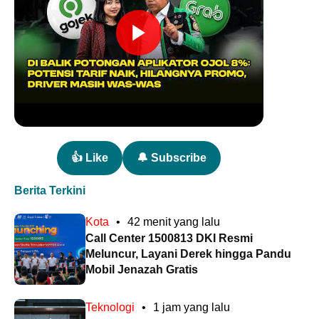
👍 Like
🔔 Subscribe
Berita Terkini
Kota
•
42 menit yang lalu
Call Center 1500813 DKI Resmi
Meluncur, Layani Derek hingga Pandu
Mobil Jenazah Gratis
Teknologi
•
1 jam yang lalu