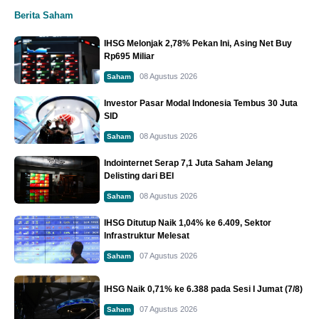
Berita Saham
IHSG Melonjak 2,78% Pekan Ini, Asing Net Buy
Rp695 Miliar
08 Agustus 2026
Saham
Investor Pasar Modal Indonesia Tembus 30 Juta
SID
08 Agustus 2026
Saham
Indointernet Serap 7,1 Juta Saham Jelang
Delisting dari BEI
08 Agustus 2026
Saham
IHSG Ditutup Naik 1,04% ke 6.409, Sektor
Infrastruktur Melesat
07 Agustus 2026
Saham
IHSG Naik 0,71% ke 6.388 pada Sesi I Jumat (7/8)
07 Agustus 2026
Saham