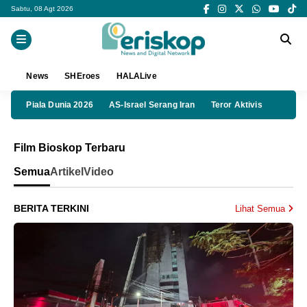
Sabtu, 08 Agt 2026
News
SHEroes
HALALive
Piala Dunia 2026
AS-Israel Serang Iran
Teror Aktivis
Film Bioskop Terbaru
Semua
Artikel
Video
BERITA TERKINI
Lihat Semua