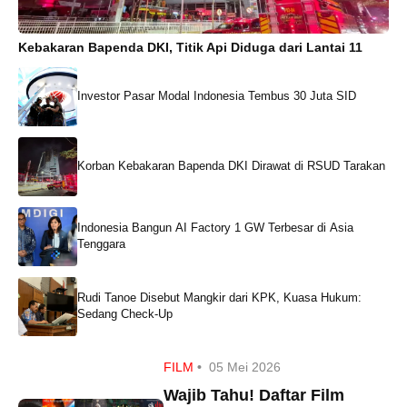
Kebakaran Bapenda DKI, Titik Api Diduga dari Lantai 11
Investor Pasar Modal Indonesia Tembus 30 Juta SID
Korban Kebakaran Bapenda DKI Dirawat di RSUD Tarakan
Indonesia Bangun AI Factory 1 GW Terbesar di Asia
Tenggara
Rudi Tanoe Disebut Mangkir dari KPK, Kuasa Hukum:
Sedang Check-Up
FILM
•
05 Mei 2026
Wajib Tahu! Daftar Film