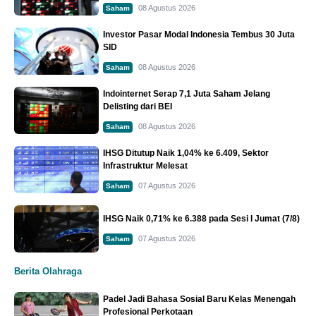
08 Agustus 2026
Saham
Investor Pasar Modal Indonesia Tembus 30 Juta
SID
08 Agustus 2026
Saham
Indointernet Serap 7,1 Juta Saham Jelang
Delisting dari BEI
08 Agustus 2026
Saham
IHSG Ditutup Naik 1,04% ke 6.409, Sektor
Infrastruktur Melesat
07 Agustus 2026
Saham
IHSG Naik 0,71% ke 6.388 pada Sesi I Jumat (7/8)
07 Agustus 2026
Saham
Berita Olahraga
Padel Jadi Bahasa Sosial Baru Kelas Menengah
Profesional Perkotaan