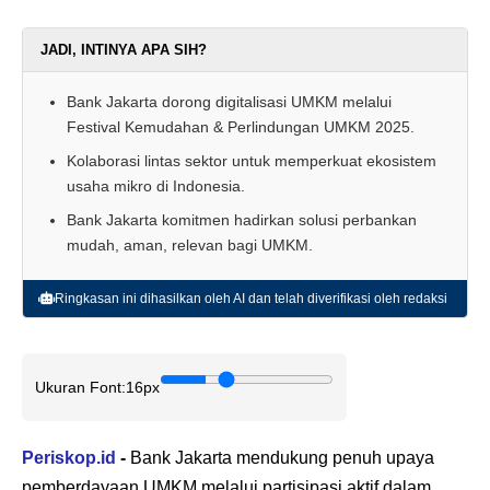
JADI, INTINYA APA SIH?
Bank Jakarta dorong digitalisasi UMKM melalui
Festival Kemudahan & Perlindungan UMKM 2025.
Kolaborasi lintas sektor untuk memperkuat ekosistem
usaha mikro di Indonesia.
Bank Jakarta komitmen hadirkan solusi perbankan
mudah, aman, relevan bagi UMKM.
Ringkasan ini dihasilkan oleh AI dan telah diverifikasi oleh redaksi
Ukuran Font:
16px
Periskop.id
-
Bank Jakarta mendukung penuh upaya
pemberdayaan UMKM melalui partisipasi aktif dalam