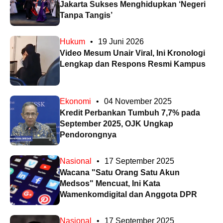
Jakarta Sukses Menghidupkan ‘Negeri
Tanpa Tangis’
Hukum
•
19 Juni 2026
Video Mesum Unair Viral, Ini Kronologi
Lengkap dan Respons Resmi Kampus
Ekonomi
•
04 November 2025
Kredit Perbankan Tumbuh 7,7% pada
September 2025, OJK Ungkap
Pendorongnya
Nasional
•
17 September 2025
Wacana "Satu Orang Satu Akun
Medsos" Mencuat, Ini Kata
Wamenkomdigital dan Anggota DPR
Nasional
•
17 September 2025