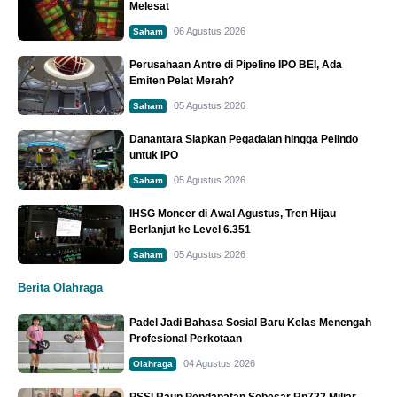
Melesat
06 Agustus 2026
Saham
Perusahaan Antre di Pipeline IPO BEI, Ada
Emiten Pelat Merah?
05 Agustus 2026
Saham
Danantara Siapkan Pegadaian hingga Pelindo
untuk IPO
05 Agustus 2026
Saham
IHSG Moncer di Awal Agustus, Tren Hijau
Berlanjut ke Level 6.351
05 Agustus 2026
Saham
Berita Olahraga
Padel Jadi Bahasa Sosial Baru Kelas Menengah
Profesional Perkotaan
04 Agustus 2026
Olahraga
PSSI Raup Pendapatan Sebesar Rp722 Miliar