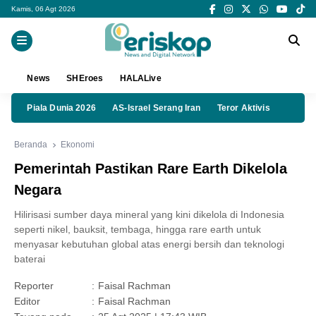
Kamis, 06 Agt 2026
News
SHEroes
HALALive
Piala Dunia 2026
AS-Israel Serang Iran
Teror Aktivis
Beranda
Ekonomi
Pemerintah Pastikan Rare Earth Dikelola
Negara
Hilirisasi sumber daya mineral yang kini dikelola di Indonesia
seperti nikel, bauksit, tembaga, hingga rare earth untuk
menyasar kebutuhan global atas energi bersih dan teknologi
baterai
Reporter
:
Faisal Rachman
Editor
:
Faisal Rachman