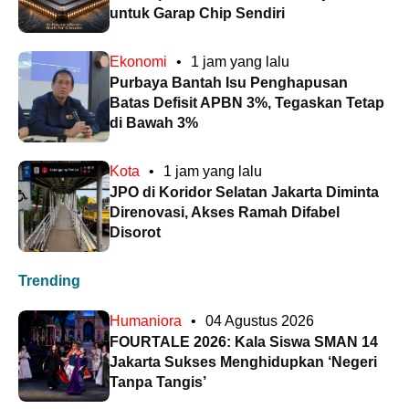
untuk Garap Chip Sendiri
Ekonomi
•
1 jam yang lalu
Purbaya Bantah Isu Penghapusan
Batas Defisit APBN 3%, Tegaskan Tetap
di Bawah 3%
Kota
•
1 jam yang lalu
JPO di Koridor Selatan Jakarta Diminta
Direnovasi, Akses Ramah Difabel
Disorot
Trending
Humaniora
•
04 Agustus 2026
FOURTALE 2026: Kala Siswa SMAN 14
Jakarta Sukses Menghidupkan ‘Negeri
Tanpa Tangis’