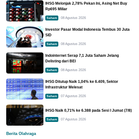
IHSG Melonjak 2,78% Pekan Ini, Asing Net Buy
Rp695 Miliar
08 Agustus 2026
Saham
Investor Pasar Modal Indonesia Tembus 30 Juta
SID
08 Agustus 2026
Saham
Indointernet Serap 7,1 Juta Saham Jelang
Delisting dari BEI
08 Agustus 2026
Saham
IHSG Ditutup Naik 1,04% ke 6.409, Sektor
Infrastruktur Melesat
07 Agustus 2026
Saham
IHSG Naik 0,71% ke 6.388 pada Sesi I Jumat (7/8)
07 Agustus 2026
Saham
Berita Olahraga