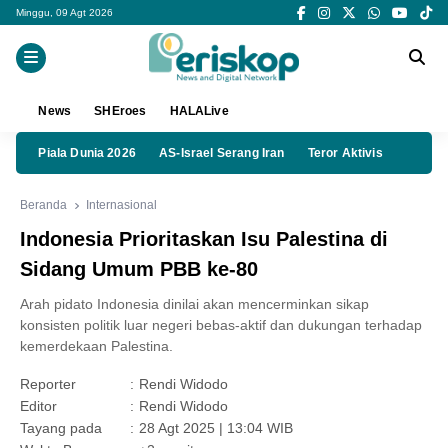
Minggu, 09 Agt 2026
News
SHEroes
HALALive
Piala Dunia 2026
AS-Israel Serang Iran
Teror Aktivis
Beranda
Internasional
Indonesia Prioritaskan Isu Palestina di
Sidang Umum PBB ke-80
Arah pidato Indonesia dinilai akan mencerminkan sikap
konsisten politik luar negeri bebas-aktif dan dukungan terhadap
kemerdekaan Palestina.
Reporter
:
Rendi Widodo
Editor
:
Rendi Widodo
Tayang pada
:
28 Agt 2025 | 13:04 WIB