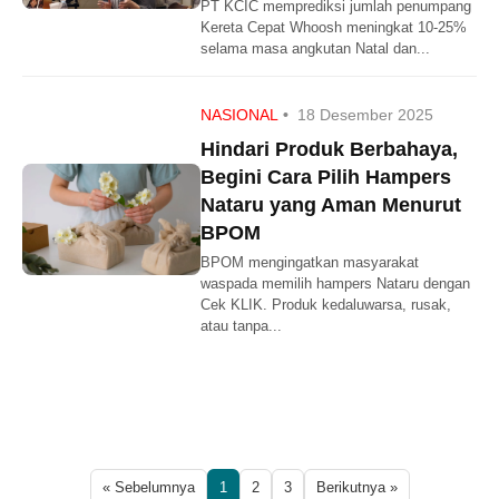
PT KCIC memprediksi jumlah penumpang
Kereta Cepat Whoosh meningkat 10-25%
selama masa angkutan Natal dan...
NASIONAL
•
18 Desember 2025
Hindari Produk Berbahaya,
Begini Cara Pilih Hampers
Nataru yang Aman Menurut
BPOM
BPOM mengingatkan masyarakat
waspada memilih hampers Nataru dengan
Cek KLIK. Produk kedaluwarsa, rusak,
atau tanpa...
« Sebelumnya
1
2
3
Berikutnya »