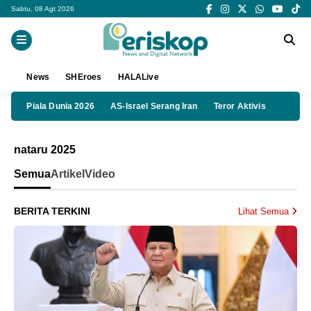
Sabtu, 08 Agt 2026
News
SHEroes
HALALive
Piala Dunia 2026
AS-Israel Serang Iran
Teror Aktivis
nataru 2025
Semua
Artikel
Video
BERITA TERKINI
Lihat Semua