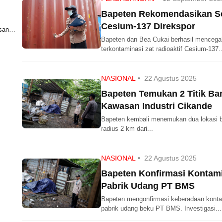
Bapeten Rekomendasikan Se
Cesium-137 Direkspor
san
Bapeten dan Bea Cukai berhasil mencega
terkontaminasi zat radioaktif Cesium-137..
NASIONAL
•
22 Agustus 2025
Bapeten Temukan 2 Titik Ba
Kawasan Industri Cikande
Bapeten kembali menemukan dua lokasi ba
radius 2 km dari...
NASIONAL
•
22 Agustus 2025
Bapeten Konfirmasi Kontami
Pabrik Udang PT BMS
Bapeten mengonfirmasi keberadaan kontam
pabrik udang beku PT BMS. Investigasi...