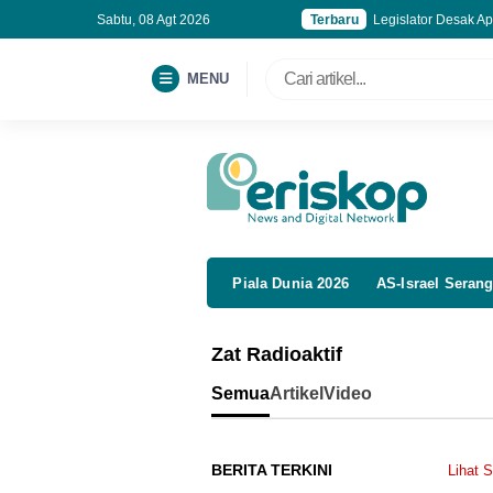
Sabtu, 08 Agt 2026
Terbaru
Legislator Desak Ap
Gedung Bapenda DKI
Indonesia Gagal di 
MENU
Kejagung Pantau K
Piala Dunia 2026
AS-Israel Serang
Zat Radioaktif
Semua
Artikel
Video
BERITA TERKINI
Lihat