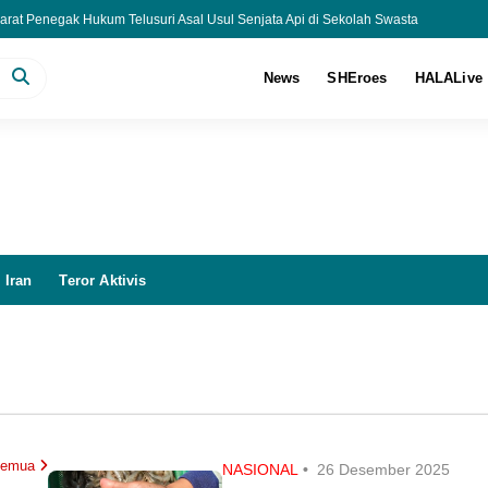
arat Penegak Hukum Telusuri Asal Usul Senjata Api di Sekolah Swasta
 Jakarta Terbakar, 20 Unit Damkar Dikerahkan Padamkan Api
Piala AFF 2026!
News
SHEroes
HALALive
eamanan Feri Boboho Sembari Tunggu Keputusan LPSK
 Iran
Teror Aktivis
 Semua
NASIONAL
•
26 Desember 2025