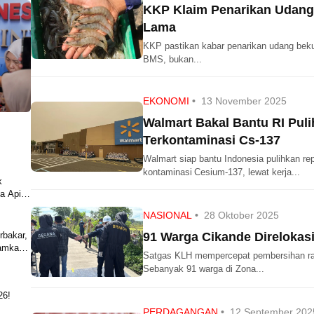
KKP Klaim Penarikan Udang
Lama
KKP pastikan kabar penarikan udang bek
BMS, bukan...
EKONOMI
•
13 November 2025
Walmart Bakal Bantu RI Pul
Terkontaminasi Cs‑137
Walmart siap bantu Indonesia pulihkan r
kontaminasi Cesium‑137, lewat kerja...
k
a Api di
NASIONAL
•
28 Oktober 2025
rbakar,
91 Warga Cikande Direlokas
damkan
Satgas KLH mempercepat pembersihan rad
Sebanyak 91 warga di Zona...
26!
PERDAGANGAN
•
12 September 202