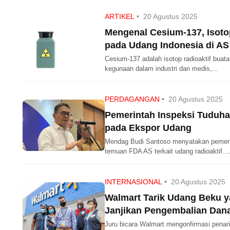
ARTIKEL
•
20 Agustus 2025
Mengenal Cesium-137, Isotop
pada Udang Indonesia di AS
Cesium-137 adalah isotop radioaktif buat
kegunaan dalam industri dan medis,...
PERDAGANGAN
•
20 Agustus 2025
Pemerintah Inspeksi Tuduha
pada Ekspor Udang
Mendag Budi Santoso menyatakan pemeri
temuan FDA AS terkait udang radioaktif...
INTERNASIONAL
•
20 Agustus 2025
Walmart Tarik Udang Beku 
Janjikan Pengembalian Dan
Juru bicara Walmart mengonfirmasi penar