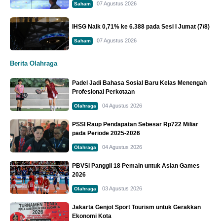
07 Agustus 2026
Saham
IHSG Naik 0,71% ke 6.388 pada Sesi I Jumat (7/8)
07 Agustus 2026
Saham
Berita Olahraga
Padel Jadi Bahasa Sosial Baru Kelas Menengah
Profesional Perkotaan
04 Agustus 2026
Olahraga
PSSI Raup Pendapatan Sebesar Rp722 Miliar
pada Periode 2025-2026
04 Agustus 2026
Olahraga
PBVSI Panggil 18 Pemain untuk Asian Games
2026
03 Agustus 2026
Olahraga
Jakarta Genjot Sport Tourism untuk Gerakkan
Ekonomi Kota