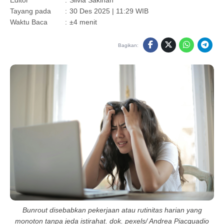
Editor
:
Silvia Sakinah
Tayang pada
:
30 Des 2025 | 11:29 WIB
Waktu Baca
:
±4 menit
Bagikan:
Bunrout disebabkan pekerjaan atau rutinitas harian yang
monoton tanpa jeda istirahat. dok. pexels/ Andrea Piacquadio