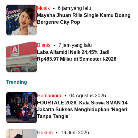
Musik
•
6 jam yang lalu
Maysha Jhuan Rilis Single Kamu Doang
Bergenre City Pop
Bisnis
•
7 jam yang lalu
Laba Alfamidi Naik 24,45% Jadi
Rp485,97 Miliar di Semester I-2026
Trending
Humaniora
•
04 Agustus 2026
FOURTALE 2026: Kala Siswa SMAN 14
Jakarta Sukses Menghidupkan ‘Negeri
Tanpa Tangis’
Hukum
•
19 Juni 2026