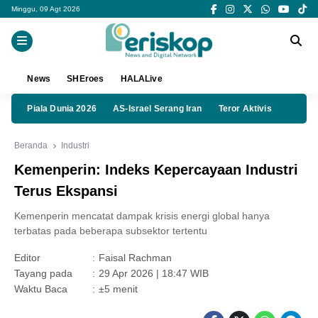
Minggu, 09 Agt 2026
News
SHEroes
HALALive
Piala Dunia 2026
AS-Israel Serang Iran
Teror Aktivis
Beranda
Industri
Kemenperin: Indeks Kepercayaan Industri
Terus Ekspansi
Kemenperin mencatat dampak krisis energi global hanya
terbatas pada beberapa subsektor tertentu
Editor
:
Faisal Rachman
Tayang pada
:
29 Apr 2026 | 18:47 WIB
Waktu Baca
:
±5 menit