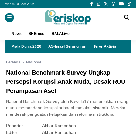
Minggu, 09 Agt 2026
News
SHEroes
HALALive
Piala Dunia 2026
AS-Israel Serang Iran
Teror Aktivis
Beranda
Nasional
National Benchmark Survey Ungkap
Persepsi Korupsi Anak Muda, Desak RUU
Perampasan Aset
National Benchmark Survey oleh Kawula17 menunjukkan orang
muda memandang korupsi sebagai masalah sistemik. Mereka
mendesak penguatan kebijakan dan reformasi struktural.
Reporter
:
Akbar Ramadhan
Editor
:
Akbar Ramadhan