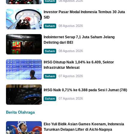
08 Agustus 2026
Saham
Investor Pasar Modal Indonesia Tembus 30 Juta
SID
08 Agustus 2026
Saham
Indointernet Serap 7,1 Juta Saham Jelang
Delisting dari BEI
08 Agustus 2026
Saham
IHSG Ditutup Naik 1,04% ke 6.409, Sektor
Infrastruktur Melesat
07 Agustus 2026
Saham
IHSG Naik 0,71% ke 6.388 pada Sesi I Jumat (7/8)
07 Agustus 2026
Saham
Berita Olahraga
Eko Yuli Bidik Asian Games Keenam, Indonesia
Turunkan Delapan Lifter di Aichi-Nagoya