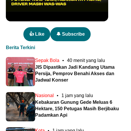
👍 Like
🔔 Subscribe
Berita Terkini
Sepak Bola
•
40 menit yang lalu
JIS Dipastikan Jadi Kandang Utama
Persija, Pemprov Benahi Akses dan
Jadwal Konser
Nasional
•
1 jam yang lalu
Kebakaran Gunung Gede Meluas 6
Hektare, 150 Petugas Masih Berjibaku
Padamkan Api
Kota
•
1 jam yang lalu