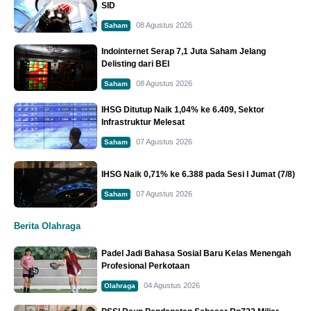
SID
08 Agustus 2026
Saham
Indointernet Serap 7,1 Juta Saham Jelang
Delisting dari BEI
08 Agustus 2026
Saham
IHSG Ditutup Naik 1,04% ke 6.409, Sektor
Infrastruktur Melesat
07 Agustus 2026
Saham
IHSG Naik 0,71% ke 6.388 pada Sesi I Jumat (7/8)
07 Agustus 2026
Saham
Berita Olahraga
Padel Jadi Bahasa Sosial Baru Kelas Menengah
Profesional Perkotaan
04 Agustus 2026
Olahraga