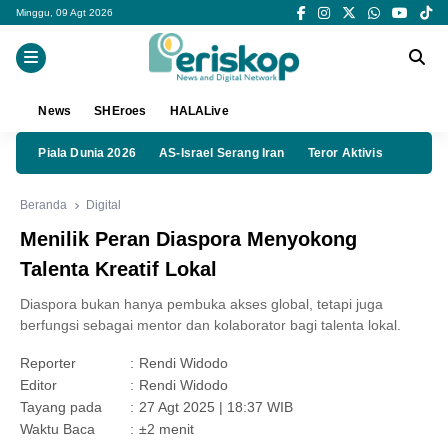
Minggu, 09 Agt 2026
News
SHEroes
HALALive
Piala Dunia 2026
AS-Israel Serang Iran
Teror Aktivis
Beranda
Digital
Menilik Peran Diaspora Menyokong
Talenta Kreatif Lokal
Diaspora bukan hanya pembuka akses global, tetapi juga
berfungsi sebagai mentor dan kolaborator bagi talenta lokal.
Reporter
:
Rendi Widodo
Editor
:
Rendi Widodo
Tayang pada
:
27 Agt 2025 | 18:37 WIB
Waktu Baca
:
±2 menit