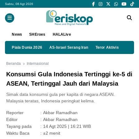
Sabtu, 08 Agt 2026
News
SHEroes
HALALive
Piala Dunia 2026
AS-Israel Serang Iran
Teror Aktivis
Beranda
Internasional
Konsumsi Gula Indonesia Tertinggi ke-5 di
ASEAN, Tertinggal Jauh dari Malaysia
Simak data konsumsi gula per kapita di negara ASEAN.
Malaysia teratas, Indonesia peringkat kelima.
Reporter
:
Akbar Ramadhan
Editor
:
Akbar Ramadhan
Tayang pada
:
14 Agt 2025 | 16:21 WIB
Waktu Baca
:
±2 menit