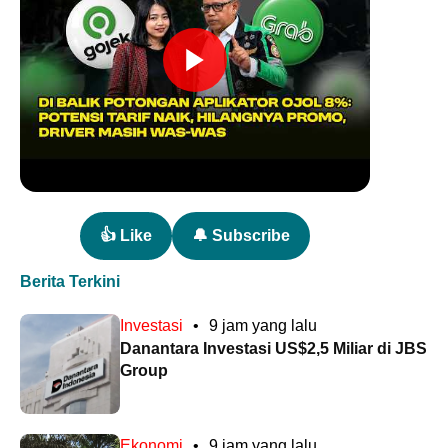
👍 Like
🔔 Subscribe
Berita Terkini
Investasi
•
9 jam yang lalu
Danantara Investasi US$2,5 Miliar di JBS
Group
Ekonomi
•
9 jam yang lalu