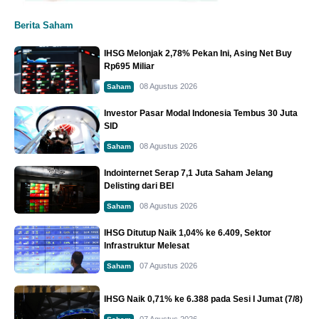
Berita Saham
IHSG Melonjak 2,78% Pekan Ini, Asing Net Buy
Rp695 Miliar
08 Agustus 2026
Saham
Investor Pasar Modal Indonesia Tembus 30 Juta
SID
08 Agustus 2026
Saham
Indointernet Serap 7,1 Juta Saham Jelang
Delisting dari BEI
08 Agustus 2026
Saham
IHSG Ditutup Naik 1,04% ke 6.409, Sektor
Infrastruktur Melesat
07 Agustus 2026
Saham
IHSG Naik 0,71% ke 6.388 pada Sesi I Jumat (7/8)
07 Agustus 2026