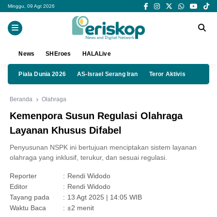
Minggu, 09 Agt 2026
News
SHEroes
HALALive
Piala Dunia 2026
AS-Israel Serang Iran
Teror Aktivis
Beranda
Olahraga
Kemenpora Susun Regulasi Olahraga
Layanan Khusus Difabel
Penyusunan NSPK ini bertujuan menciptakan sistem layanan
olahraga yang inklusif, terukur, dan sesuai regulasi.
Reporter
:
Rendi Widodo
Editor
:
Rendi Widodo
Tayang pada
:
13 Agt 2025 | 14:05 WIB
Waktu Baca
:
±2 menit