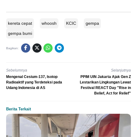
kereta cepat
whoosh
KCIC
gempa
gempa bumi
Bagikan:
Sebelumnya
Selanjutnya
Mengenal Cesium-137, Isotop
PPIM UIN Jakarta Ajak Gen Z
Radioaktif yang Terdeteksi pada
Lestarikan Lingkungan Lewat
Udang Indonesia di AS
Festival REACT Day "Rise in
Belief, Act for Relief"
Berita Terkait