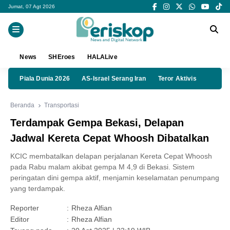
Jumat, 07 Agt 2026
News
SHEroes
HALALive
Piala Dunia 2026
AS-Israel Serang Iran
Teror Aktivis
Beranda
Transportasi
Terdampak Gempa Bekasi, Delapan
Jadwal Kereta Cepat Whoosh Dibatalkan
KCIC membatalkan delapan perjalanan Kereta Cepat Whoosh
pada Rabu malam akibat gempa M 4,9 di Bekasi. Sistem
peringatan dini gempa aktif, menjamin keselamatan penumpang
yang terdampak.
Reporter
:
Rheza Alfian
Editor
:
Rheza Alfian