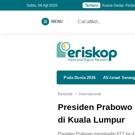
Sabtu, 08 Agt 2026
Terbaru
Kuasa Gelap: Perja
Akhir Agustus, 100 
Sekolah Rakyat Dit
MENU
Buka Jalur Karier B
Piala Dunia 2026
AS-Israel Serang
Beranda
Internasional
Presiden Prabowo 
di Kuala Lumpur
Presiden Prabowo menghadiri KTT ke-4