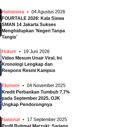
Humaniora
•
04 Agustus 2026
FOURTALE 2026: Kala Siswa
SMAN 14 Jakarta Sukses
Menghidupkan ‘Negeri Tanpa
Tangis’
Hukum
•
19 Juni 2026
Video Mesum Unair Viral, Ini
Kronologi Lengkap dan
Respons Resmi Kampus
Ekonomi
•
04 November 2025
Kredit Perbankan Tumbuh 7,7%
pada September 2025, OJK
Ungkap Pendorongnya
Nasional
•
17 September 2025
Profil Rohmat Marzuki: Sarjana