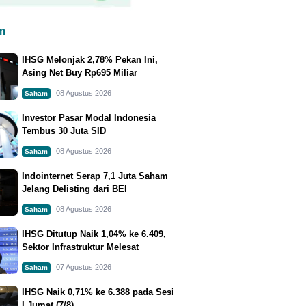
m
IHSG Melonjak 2,78% Pekan Ini,
Asing Net Buy Rp695 Miliar
08 Agustus 2026
Saham
Investor Pasar Modal Indonesia
Tembus 30 Juta SID
08 Agustus 2026
Saham
Indointernet Serap 7,1 Juta Saham
Jelang Delisting dari BEI
08 Agustus 2026
Saham
IHSG Ditutup Naik 1,04% ke 6.409,
Sektor Infrastruktur Melesat
07 Agustus 2026
Saham
IHSG Naik 0,71% ke 6.388 pada Sesi
I Jumat (7/8)