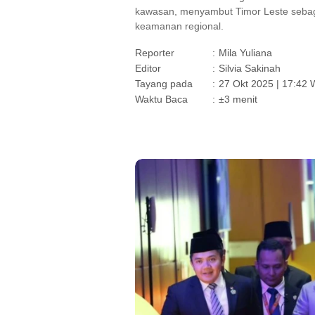
kawasan, menyambut Timor Leste sebag
keamanan regional.
Reporter
:
Mila Yuliana
Editor
:
Silvia Sakinah
Tayang pada
:
27 Okt 2025 | 17:42 
Waktu Baca
:
±3 menit