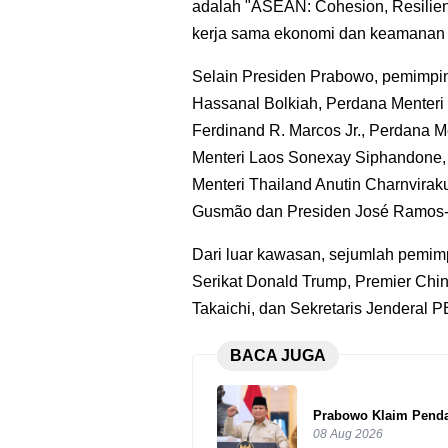
adalah "ASEAN: Cohesion, Resilien
kerja sama ekonomi dan keamanan d
Selain Presiden Prabowo, pemimpin 
Hassanal Bolkiah, Perdana Menteri
Ferdinand R. Marcos Jr., Perdana 
Menteri Laos Sonexay Siphandone,
Menteri Thailand Anutin Charnvirak
Gusmão dan Presiden José Ramos-
Dari luar kawasan, sejumlah pemimp
Serikat Donald Trump, Premier Chi
Takaichi, dan Sekretaris Jenderal P
BACA JUGA
Prabowo Klaim Penda
08 Aug 2026