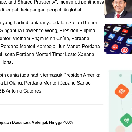
ce, and Shared Prosperity", menyoroti pentingnya
i tengah ketegangan geopolitik global.
yang hadir di antaranya adalah Sultan Brunei
 Singapura Lawrence Wong, Presiden Filipina
Menteri Vietnam Phạm Minh Chính, Perdana
 Perdana Menteri Kamboja Hun Manet, Perdana
ul, serta Perdana Menteri Timor Leste Xanana
Horta.
in dunia juga hadir, termasuk Presiden Amerika
na Li Qiang, Perdana Menteri Jepang Sanae
BB António Guterres.
patan Danantara Melonjak Hingga 400%