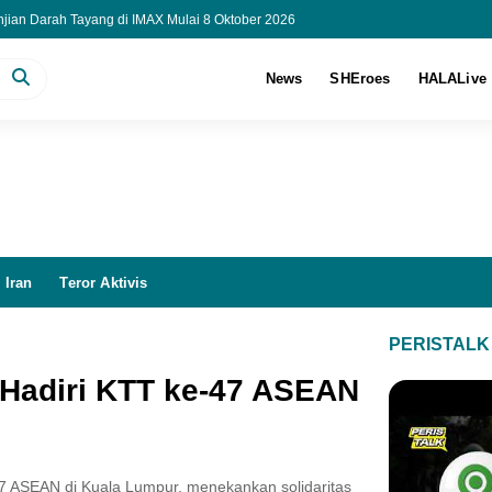
njian Darah Tayang di IMAX Mulai 8 Oktober 2026
Sekolah Rakyat Baru Mulai Beroperasi
arget Tampung 150 Ribu Siswa pada 2027
News
SHEroes
HALALive
aru, 12 Perawat Indonesia Resmi Kerja di RS Malaysia
 Iran
Teror Aktivis
PERISTALK
Hadiri KTT ke-47 ASEAN
7 ASEAN di Kuala Lumpur, menekankan solidaritas