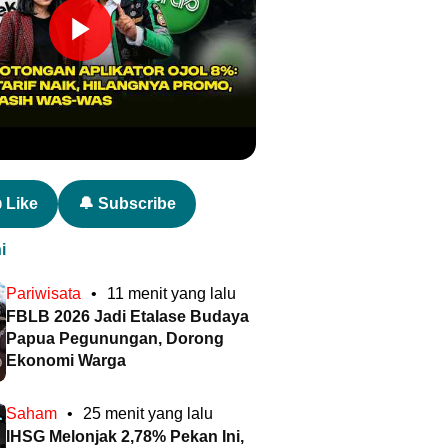
 Like
🔔 Subscribe
i
Pariwisata
•
11 menit yang lalu
FBLB 2026 Jadi Etalase Budaya
Papua Pegunungan, Dorong
Ekonomi Warga
Saham
•
25 menit yang lalu
IHSG Melonjak 2,78% Pekan Ini,