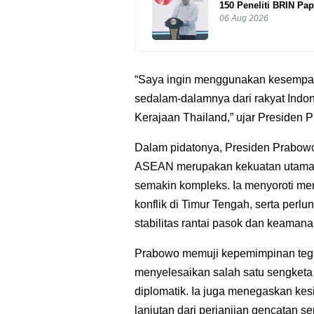
150 Peneliti BRIN Pap
06 Aug 2026
“Saya ingin menggunakan kesempa
sedalam-dalamnya dari rakyat Indones
Kerajaan Thailand,” ujar Presiden 
Dalam pidatonya, Presiden Prabow
ASEAN merupakan kekuatan utama 
semakin kompleks. Ia menyoroti me
konflik di Timur Tengah, serta per
stabilitas rantai pasok dan keamana
Prabowo memuji kepemimpinan tega
menyelesaikan salah satu sengket
diplomatik. Ia juga menegaskan ke
lanjutan dari perjanjian gencatan se