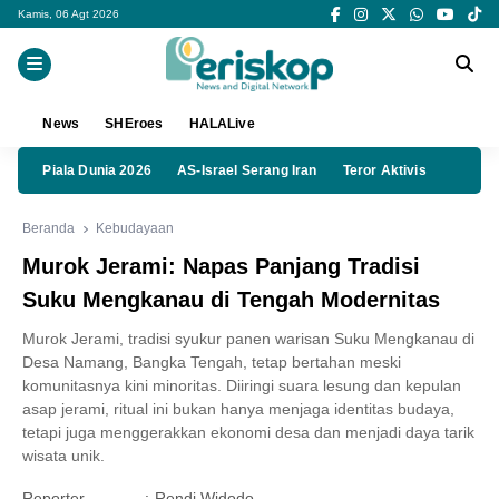
Kamis, 06 Agt 2026
News
SHEroes
HALALive
Piala Dunia 2026
AS-Israel Serang Iran
Teror Aktivis
Beranda
Kebudayaan
Murok Jerami: Napas Panjang Tradisi
Suku Mengkanau di Tengah Modernitas
Murok Jerami, tradisi syukur panen warisan Suku Mengkanau di
Desa Namang, Bangka Tengah, tetap bertahan meski
komunitasnya kini minoritas. Diiringi suara lesung dan kepulan
asap jerami, ritual ini bukan hanya menjaga identitas budaya,
tetapi juga menggerakkan ekonomi desa dan menjadi daya tarik
wisata unik.
Reporter
:
Rendi Widodo