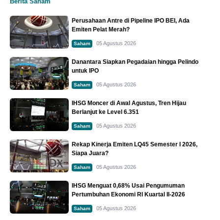
Berita Saham
Perusahaan Antre di Pipeline IPO BEI, Ada
Emiten Pelat Merah?
05 Agustus 2026
Saham
Danantara Siapkan Pegadaian hingga Pelindo
untuk IPO
05 Agustus 2026
Saham
IHSG Moncer di Awal Agustus, Tren Hijau
Berlanjut ke Level 6.351
05 Agustus 2026
Saham
Rekap Kinerja Emiten LQ45 Semester I 2026,
Siapa Juara?
05 Agustus 2026
Saham
IHSG Menguat 0,68% Usai Pengumuman
Pertumbuhan Ekonomi RI Kuartal II-2026
05 Agustus 2026
Saham