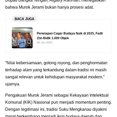
Bupati Bangka Tengah, Algafry Rahman, menegaskan
bahwa Murok Jerami bukan hanya prosesi adat.
BACA JUGA
Penetapan Cagar Budaya Naik di 2025, Fadli
Zon Bidik 1.000 Objek
09 Jan 2026
“Nilai kebersamaan, gotong royong, dan penghormatan
terhadap alam yang terkandung dalam tradisi ini masih
sangat relevan untuk kehidupan masyarakat modern,”
ujarnya.
Pengakuan Murok Jerami sebagai Kekayaan Intelektual
Komunal (KIK) Nasional pun menjadi momentum penting.
Dengan legitimasi ini, tradisi Suku Mengkanau diyakini
dapat berkembang menjadi ikon budaya daerah dan