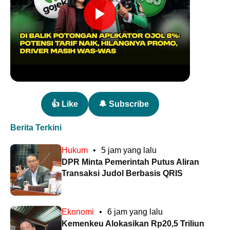
👍 Like
🔔 Subscribe
Berita Terkini
Hukum
•
5 jam yang lalu
DPR Minta Pemerintah Putus Aliran
Transaksi Judol Berbasis QRIS
Ekonomi
•
6 jam yang lalu
Kemenkeu Alokasikan Rp20,5 Triliun