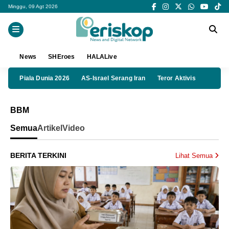
Minggu, 09 Agt 2026
News
SHEroes
HALALive
Piala Dunia 2026
AS-Israel Serang Iran
Teror Aktivis
BBM
Semua
Artikel
Video
BERITA TERKINI
Lihat Semua