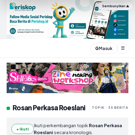
Sembunyikan ▲
☰
G
Masuk
Periskop.id
Rosan Perkasa Roeslani
TOPIK · 35 BERITA
Ikuti perkembangan topik
Rosan Perkasa
+ Ikuti
Roeslani
secara kronologis.