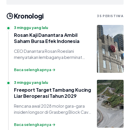
🕒 Kronologi
35 PERISTIWA
3 minggu yang lalu
Rosan Kaji Danantara Ambil
Saham Bursa Efek Indonesia
CEO Danantara Rosan Roeslani
menyatakan lembaganya berminat
memiliki saham di Bursa Efek Indonesia
lewat proses demutualisasi, meski porsi
Baca selengkapnya →
persisnya belum ditentukan.
3 minggu yang lalu
Freeport Target Tambang Kucing
Liar Beroperasi Tahun 2029
Rencana awal 2028 molor gara-gara
insiden longsor di Grasberg Block Cave.
Freeport pastikan Kucing Liar bakal
gantikan tambang DMLZ yang
Baca selengkapnya →