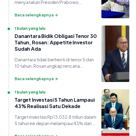
menyatakan Presiden Prabowo
Subianto meminta Himbara tidak hanya
mengejar laba tetapi juga memperkuat
Baca selengkapnya →
peran masyarakat.
1 bulan yang lalu
Danantara Bidik Obligasi Tenor 30
Tahun, Rosan: Appetite Investor
Sudah Ada
Danantara tidak berhenti di tenor 5 dan
10 tahun. Rosan ungkap rencana
penerbitan obligasi hingga 30 tahun
setelah investor nyatakan minat
Baca selengkapnya →
langsung kepadanya.
1 bulan yang lalu
Target Investasi 5 Tahun Lampaui
43% Realisasi Satu Dekade
Target investasi Rp13.032,8 triliun dalam
5 tahun ke depan melampaui 43% dari
total realisasi satu dekade terakhir.
Seberapa realistis angka itu?
Baca selengkapnya →