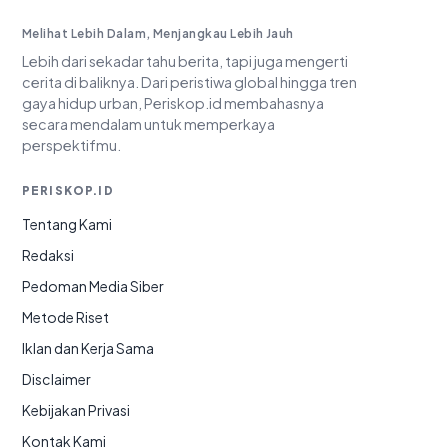
Periskop.id
Melihat Lebih Dalam, Menjangkau Lebih Jauh
Lebih dari sekadar tahu berita, tapi juga mengerti
cerita di baliknya. Dari peristiwa global hingga tren
gaya hidup urban, Periskop.id membahasnya
secara mendalam untuk memperkaya
perspektifmu.
PERISKOP.ID
Tentang Kami
Redaksi
Pedoman Media Siber
Metode Riset
Iklan dan Kerja Sama
Disclaimer
Kebijakan Privasi
Kontak Kami