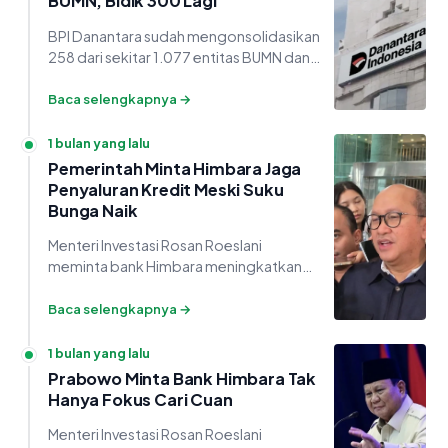
BUMN, Bidik 300 Lagi
BPI Danantara sudah mengonsolidasikan
258 dari sekitar 1.077 entitas BUMN dan
menargetkan 300 entitas berikutnya
dalam waktu dekat.
Baca selengkapnya →
1 bulan yang lalu
Pemerintah Minta Himbara Jaga
Penyaluran Kredit Meski Suku
Bunga Naik
Menteri Investasi Rosan Roeslani
meminta bank Himbara meningkatkan
efisiensi agar penyaluran kredit UMKM
tetap terjaga di tengah kenaikan BI-
Baca selengkapnya →
Rate.
1 bulan yang lalu
Prabowo Minta Bank Himbara Tak
Hanya Fokus Cari Cuan
Menteri Investasi Rosan Roeslani