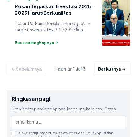
Rosan Tegaskan Investasi 2025-
2029 Harus Berkualitas
Rosan Perkasa Roeslani menegaskan
target investasi Rp13.032,8 triliun
periode 2025-2029 bukan sekadar soal
nominal, melainkan kualitas dan dampak
Baca selengkapnya →
nyata ke daerah.
← Sebelumnya
Halaman 1 dari 3
Berikutnya →
Ringkasan pagi
Lima berita penting tiap hari, langsung ke inbox. Gratis.
Saya setuju menerima newsletter dari Periskop.id dan