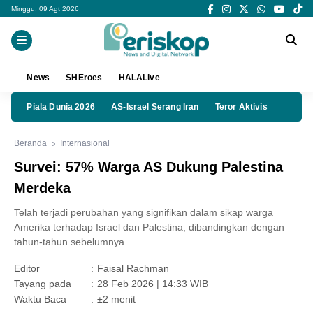
Minggu, 09 Agt 2026
News
SHEroes
HALALive
Piala Dunia 2026
AS-Israel Serang Iran
Teror Aktivis
Beranda
Internasional
Survei: 57% Warga AS Dukung Palestina
Merdeka
Telah terjadi perubahan yang signifikan dalam sikap warga
Amerika terhadap Israel dan Palestina, dibandingkan dengan
tahun-tahun sebelumnya
Editor
:
Faisal Rachman
Tayang pada
:
28 Feb 2026 | 14:33 WIB
Waktu Baca
:
±2 menit