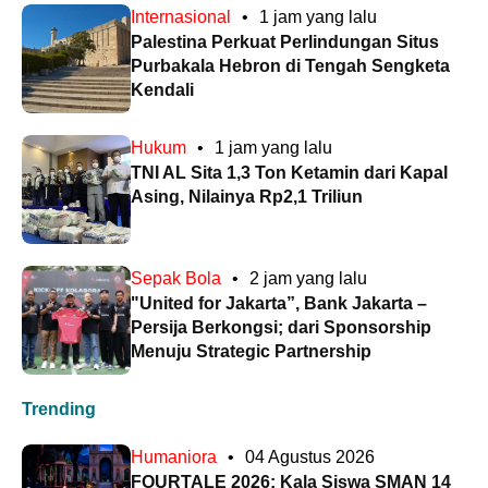
Internasional
•
1 jam yang lalu
Palestina Perkuat Perlindungan Situs
Purbakala Hebron di Tengah Sengketa
Kendali
Hukum
•
1 jam yang lalu
TNI AL Sita 1,3 Ton Ketamin dari Kapal
Asing, Nilainya Rp2,1 Triliun
Sepak Bola
•
2 jam yang lalu
"United for Jakarta”, Bank Jakarta –
Persija Berkongsi; dari Sponsorship
Menuju Strategic Partnership
Trending
Humaniora
•
04 Agustus 2026
FOURTALE 2026: Kala Siswa SMAN 14