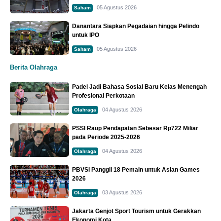
05 Agustus 2026
Saham
Danantara Siapkan Pegadaian hingga Pelindo
untuk IPO
05 Agustus 2026
Saham
Berita Olahraga
Padel Jadi Bahasa Sosial Baru Kelas Menengah
Profesional Perkotaan
04 Agustus 2026
Olahraga
PSSI Raup Pendapatan Sebesar Rp722 Miliar
pada Periode 2025-2026
04 Agustus 2026
Olahraga
PBVSI Panggil 18 Pemain untuk Asian Games
2026
03 Agustus 2026
Olahraga
Jakarta Genjot Sport Tourism untuk Gerakkan
Ekonomi Kota