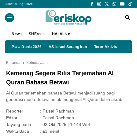
Jumat, 07 Agt 2026
News
SHEroes
HALALive
Piala Dunia 2026
AS-Israel Serang Iran
Teror Aktivis
Beranda
Kebudayaan
Kemenag Segera Rilis Terjemahan Al
Quran Bahasa Betawi
Al Quran terjemahan bahasa Betawi menjadi ruang bagi
generasi muda Betawi untuk mengenal Al Quran lebih akrab
Reporter
:
Faisal Rachman
Editor
:
Faisal Rachman
Tayang pada
:
02 Okt 2025 | 12:48 WIB
Waktu Baca
:
±3 menit