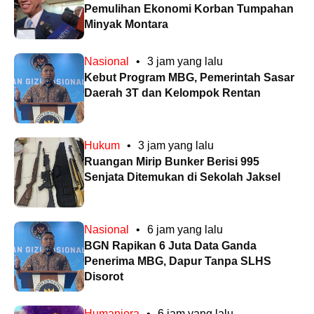
Pemulihan Ekonomi Korban Tumpahan
Minyak Montara
Nasional
•
3 jam yang lalu
Kebut Program MBG, Pemerintah Sasar
Daerah 3T dan Kelompok Rentan
Hukum
•
3 jam yang lalu
Ruangan Mirip Bunker Berisi 995
Senjata Ditemukan di Sekolah Jaksel
Nasional
•
6 jam yang lalu
BGN Rapikan 6 Juta Data Ganda
Penerima MBG, Dapur Tanpa SLHS
Disorot
Humaniora
•
6 jam yang lalu