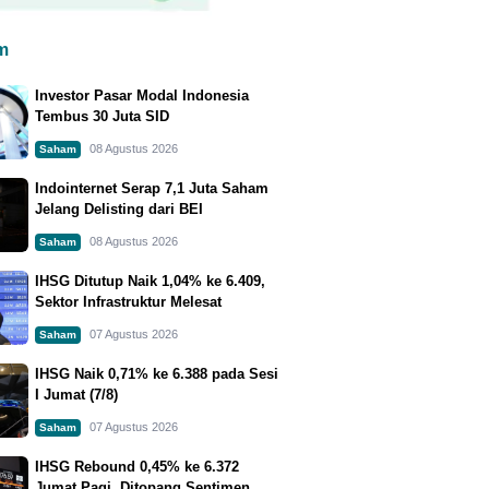
m
Investor Pasar Modal Indonesia
Tembus 30 Juta SID
08 Agustus 2026
Saham
Indointernet Serap 7,1 Juta Saham
Jelang Delisting dari BEI
08 Agustus 2026
Saham
IHSG Ditutup Naik 1,04% ke 6.409,
Sektor Infrastruktur Melesat
07 Agustus 2026
Saham
IHSG Naik 0,71% ke 6.388 pada Sesi
I Jumat (7/8)
07 Agustus 2026
Saham
IHSG Rebound 0,45% ke 6.372
Jumat Pagi, Ditopang Sentimen