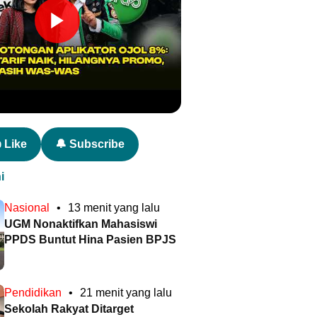
 Like
🔔 Subscribe
i
Nasional
•
13 menit yang lalu
UGM Nonaktifkan Mahasiswi
PPDS Buntut Hina Pasien BPJS
Pendidikan
•
21 menit yang lalu
Sekolah Rakyat Ditarget