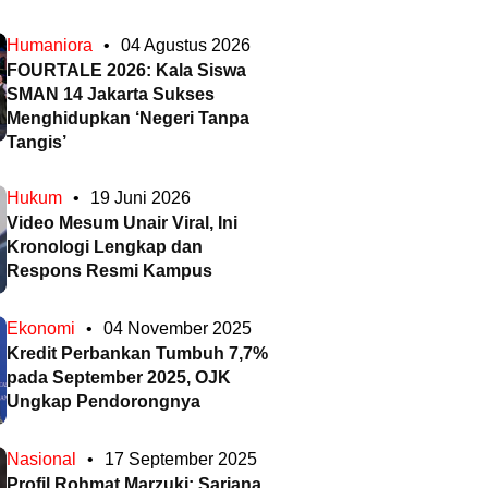
Humaniora
•
04 Agustus 2026
FOURTALE 2026: Kala Siswa
SMAN 14 Jakarta Sukses
Menghidupkan ‘Negeri Tanpa
Tangis’
Hukum
•
19 Juni 2026
Video Mesum Unair Viral, Ini
Kronologi Lengkap dan
Respons Resmi Kampus
Ekonomi
•
04 November 2025
Kredit Perbankan Tumbuh 7,7%
pada September 2025, OJK
Ungkap Pendorongnya
Nasional
•
17 September 2025
Profil Rohmat Marzuki: Sarjana