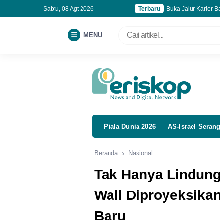
Sabtu, 08 Agt 2026
Terbaru
Buka Jalur Karier B
PSR Seret, Borneo 
Gandeng BINUS, Ban
MENU
Hashim Kukuhkan 
Piala Dunia 2026
AS-Israel Serang
Beranda
Nasional
Tak Hanya Lindungi
Wall Diproyeksika
Baru