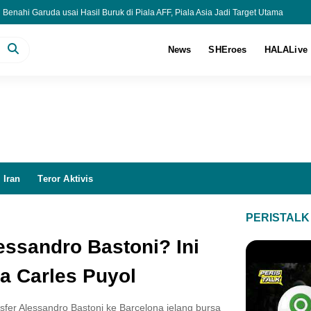
Benahi Garuda usai Hasil Buruk di Piala AFF, Piala Asia Jadi Target Utama
Rute Senayan-Ancol saat CFD, Tarif Perdana Cuma Rp1
alase Budaya Papua Pegunungan, Dorong Ekonomi Warga
News
SHEroes
HALALive
njian Darah Tayang di IMAX Mulai 8 Oktober 2026
 Iran
Teror Aktivis
PERISTALK
essandro Bastoni? Ini
a Carles Puyol
sfer Alessandro Bastoni ke Barcelona jelang bursa