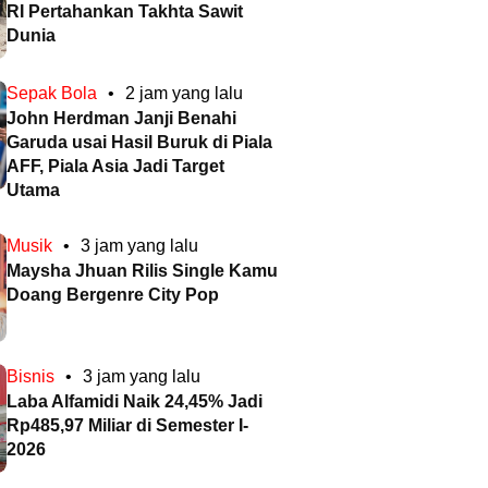
RI Pertahankan Takhta Sawit
Dunia
Sepak Bola
•
2 jam yang lalu
John Herdman Janji Benahi
Garuda usai Hasil Buruk di Piala
AFF, Piala Asia Jadi Target
Utama
Musik
•
3 jam yang lalu
Maysha Jhuan Rilis Single Kamu
Doang Bergenre City Pop
Bisnis
•
3 jam yang lalu
Laba Alfamidi Naik 24,45% Jadi
Rp485,97 Miliar di Semester I-
2026