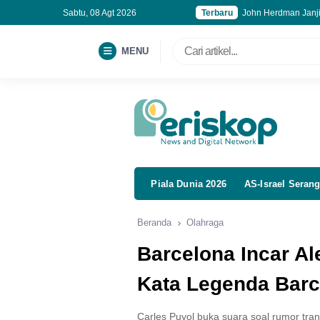
Sabtu, 08 Agt 2026
Terbaru
John Herdman Janji 
Transjakarta Buka 
FBLB 2026 Jadi Et
MENU
Kuasa Gelap: Perja
Piala Dunia 2026
AS-Israel Serang
Beranda
Olahraga
Barcelona Incar Al
Kata Legenda Barc
Carles Puyol buka suara soal rumor tran