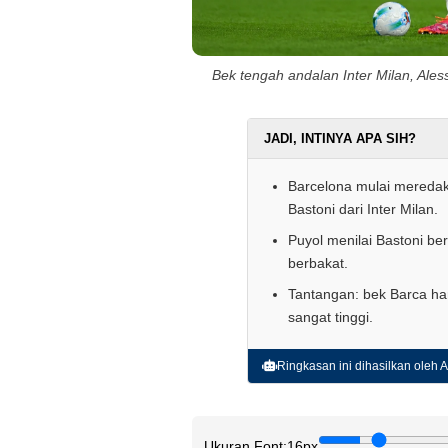
Bek tengah andalan Inter Milan, Ale
JADI, INTINYA APA SIH?
Barcelona mulai mereda
Bastoni dari Inter Milan.
Puyol menilai Bastoni be
berbakat.
Tantangan: bek Barca ha
sangat tinggi.
Ringkasan ini dihasilkan oleh AI
Ukuran Font:
16px