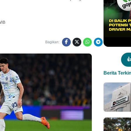
WIB
Bagikan:

Berita Terkin