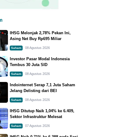
m
IHSG Melonjak 2,78% Pekan Ini,
Asing Net Buy Rp695 Miliar
08 Agustus 2026
Saham
Investor Pasar Modal Indonesia
Tembus 30 Juta SID
08 Agustus 2026
Saham
Indointernet Serap 7,1 Juta Saham
Jelang Delisting dari BEI
08 Agustus 2026
Saham
IHSG Ditutup Naik 1,04% ke 6.409,
Sektor Infrastruktur Melesat
07 Agustus 2026
Saham
IHSG Naik 0,71% ke 6.388 pada Sesi