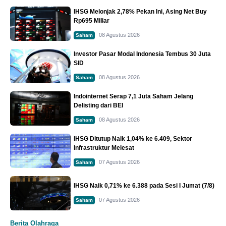
IHSG Melonjak 2,78% Pekan Ini, Asing Net Buy
Rp695 Miliar
08 Agustus 2026
Saham
Investor Pasar Modal Indonesia Tembus 30 Juta
SID
08 Agustus 2026
Saham
Indointernet Serap 7,1 Juta Saham Jelang
Delisting dari BEI
08 Agustus 2026
Saham
IHSG Ditutup Naik 1,04% ke 6.409, Sektor
Infrastruktur Melesat
07 Agustus 2026
Saham
IHSG Naik 0,71% ke 6.388 pada Sesi I Jumat (7/8)
07 Agustus 2026
Saham
Berita Olahraga