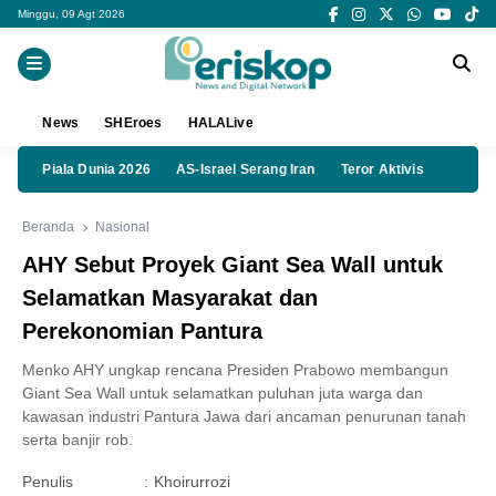
Minggu, 09 Agt 2026
News
SHEroes
HALALive
Piala Dunia 2026
AS-Israel Serang Iran
Teror Aktivis
Beranda
Nasional
AHY Sebut Proyek Giant Sea Wall untuk
Selamatkan Masyarakat dan
Perekonomian Pantura
Menko AHY ungkap rencana Presiden Prabowo membangun
Giant Sea Wall untuk selamatkan puluhan juta warga dan
kawasan industri Pantura Jawa dari ancaman penurunan tanah
serta banjir rob.
Penulis
:
Khoirurrozi