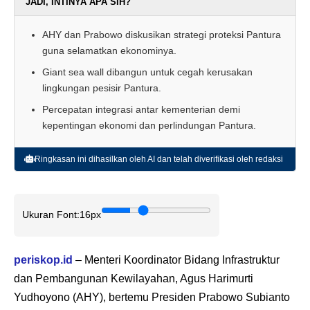
JADI, INTINYA APA SIH?
AHY dan Prabowo diskusikan strategi proteksi Pantura
guna selamatkan ekonominya.
Giant sea wall dibangun untuk cegah kerusakan
lingkungan pesisir Pantura.
Percepatan integrasi antar kementerian demi
kepentingan ekonomi dan perlindungan Pantura.
Ringkasan ini dihasilkan oleh AI dan telah diverifikasi oleh redaksi
Ukuran Font:
16px
periskop.id
– Menteri Koordinator Bidang Infrastruktur
dan Pembangunan Kewilayahan, Agus Harimurti
Yudhoyono (AHY), bertemu Presiden Prabowo Subianto