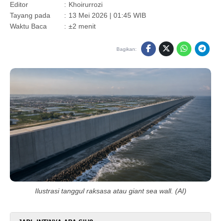
Editor
:
Khoirurrozi
Tayang pada
:
13 Mei 2026 | 01:45 WIB
Waktu Baca
:
±2 menit
Bagikan:
Ilustrasi tanggul raksasa atau giant sea wall. (AI)