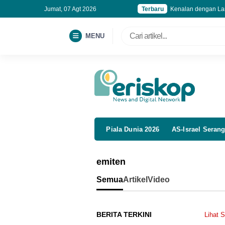
Jumat, 07 Agt 2026
Terbaru
Kemenhaj Siapkan P
MENU
Piala Dunia 2026
AS-Israel Serang
emiten
Semua
Artikel
Video
BERITA TERKINI
Lihat