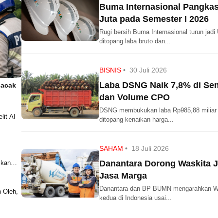
Buma Internasional Pangkas
Juta pada Semester I 2026
Rugi bersih Buma Internasional turun jadi
ditopang laba bruto dan...
BISNIS
•
30 Juli 2026
Laba DSNG Naik 7,8% di Sem
Lacak
dan Volume CPO
DSNG membukukan laba Rp985,88 miliar 
lit AI
ditopang kenaikan harga...
SAHAM
•
18 Juli 2026
Danantara Dorong Waskita J
skan
Jasa Marga
Danantara dan BP BUMN mengarahkan Was
-Oleh,
kedua di Indonesia usai...