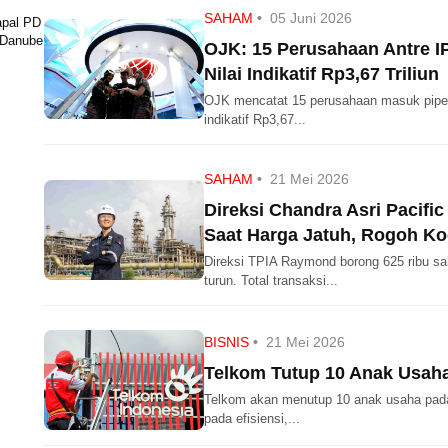
SAHAM
•
05 Juni 2026
apal PD
 Danube
OJK: 15 Perusahaan Antre I
Nilai Indikatif Rp3,67 Triliun
OJK mencatat 15 perusahaan masuk pipeli
indikatif Rp3,67...
SAHAM
•
21 Mei 2026
Direksi Chandra Asri Pacifi
Saat Harga Jatuh, Rogoh Ko
Direksi TPIA Raymond borong 625 ribu sa
turun. Total transaksi...
BISNIS
•
21 Mei 2026
Telkom Tutup 10 Anak Usaha 
Telkom akan menutup 10 anak usaha pada
pada efisiensi,...