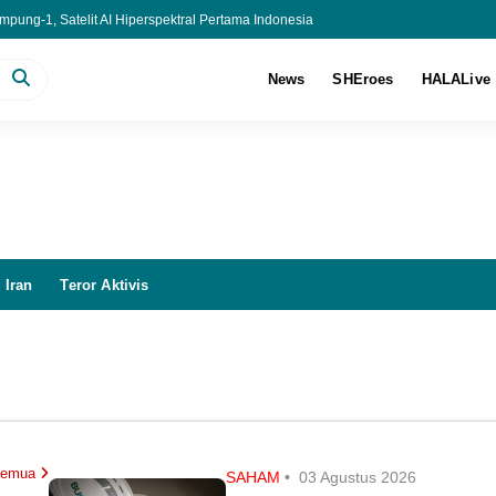
latform Oleh-Oleh, Kurangi Bawaan Jamaah Haji
News
SHEroes
HALALive
 Iran
Teror Aktivis
 Semua
SAHAM
•
03 Agustus 2026