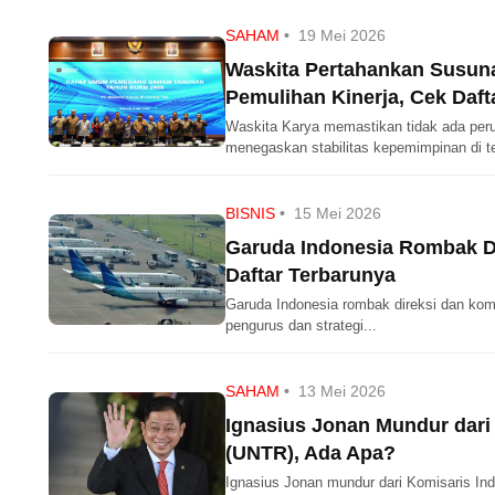
SAHAM
•
19 Mei 2026
Waskita Pertahankan Susun
Pemulihan Kinerja, Cek Daf
Waskita Karya memastikan tidak ada p
menegaskan stabilitas kepemimpinan di t
BISNIS
•
15 Mei 2026
Garuda Indonesia Rombak Di
Daftar Terbarunya
Garuda Indonesia rombak direksi dan komi
pengurus dan strategi...
SAHAM
•
13 Mei 2026
Ignasius Jonan Mundur dari 
(UNTR), Ada Apa?
Ignasius Jonan mundur dari Komisaris In