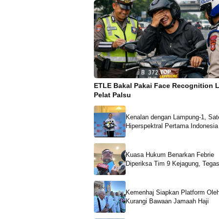
ETLE Bakal Pakai Face Recognition 
Pelat Palsu
Kenalan dengan Lampung-1, Sate
Hiperspektral Pertama Indonesia
Kuasa Hukum Benarkan Febrie
Diperiksa Tim 9 Kejagung, Tega
Bakal Kooperatif
Kemenhaj Siapkan Platform Oleh
Kurangi Bawaan Jamaah Haji