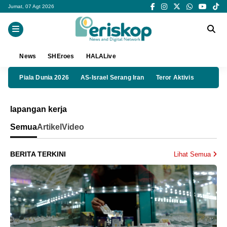
Jumat, 07 Agt 2026
News
SHEroes
HALALive
Piala Dunia 2026
AS-Israel Serang Iran
Teror Aktivis
lapangan kerja
Semua
Artikel
Video
BERITA TERKINI
Lihat Semua