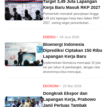
Target 3,49 Juta Lapangan
Kerja Baru Masuk RKP 2027
Pemerintah mematok penciptaan hingga
3,49 juta lapangan kerja baru dalam RKP
2027, seiring target pertumbuhan...
ENERGI
•
04 Juni 2026
Bioenergi Indonesia
Diprediksi Ciptakan 150 Ribu
Lapangan Kerja Baru
Implementasi biomassa mencapai 10 juta
ton per tahun di pembangkit, dengan nilai
ekonominya bisa mencapai...
EKONOMI
•
23 Mei 2026
Dongkrak Ekspor dan
Lapangan Kerja, Prabowo
Janji Perluas Tambak