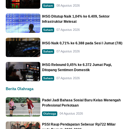
08 Agustus 2026
Saham
IHSG Ditutup Naik 1,04% ke 6.409, Sektor
Infrastruktur Melesat
07 Agustus 2026
Saham
IHSG Naik 0,71% ke 6.388 pada Sesi I Jumat (7/8)
07 Agustus 2026
Saham
IHSG Rebound 0,45% ke 6.372 Jumat Pagi,
Ditopang Sentimen Domestik
07 Agustus 2026
Saham
Berita Olahraga
Padel Jadi Bahasa Sosial Baru Kelas Menengah
Profesional Perkotaan
04 Agustus 2026
Olahraga
PSSI Raup Pendapatan Sebesar Rp722 Miliar