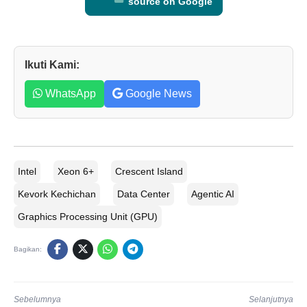
source on Google
Ikuti Kami:
WhatsApp
Google News
Intel
Xeon 6+
Crescent Island
Kevork Kechichan
Data Center
Agentic AI
Graphics Processing Unit (GPU)
Bagikan:
Sebelumnya
Selanjutnya