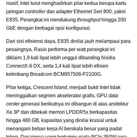
masif, Intel turut menghadirkan pilar kedua berupa kartu
jaringan
controller
dan
adapter
Ethernet Seri 800, yakni
E835. Perangkat ini mendukung
throughput
hingga 200
GbE dengan berbagai opsi konfigurasi.
Dari sisi efisiensi daya, E835 dinilai jauh melampaui para
pesaingnya. Rasio performa per watt perangkat ini
diklaim 1,9 kali lipat lebih unggul dibanding Nvidia
ConnectX-6 DX, serta 1,4 kali lipat lebih efisien
ketimbang Broadcom BCM957508-P2100G.
Pilar ketiga,
Crescent Island
, menjadi bukti Intel tidak
meninggalkan segmen akselerator grafis. GPU
data
center
generasi berikutnya ini dibangun di atas arsitektur
Xe 3P dan dibekali memori LPDDR5x berkapasitas
hingga 480 GB, kapasitas yang dinilai krusial untuk
menangani beban kerja AI berskala besar yang padat
token. Desainnya yang bertumpu pada PCIe 350W juga