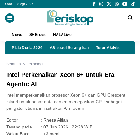
Sabtu, 08 Agt 2026
News
SHEroes
HALALive
Piala Dunia 2026
AS-Israel Serang Iran
Teror Aktivis
Beranda
Teknologi
Intel Perkenalkan Xeon 6+ untuk Era
Agentic AI
Intel memperkenalkan prosesor Xeon 6+ dan GPU Crescent
Island untuk pasar data center, menegaskan CPU sebagai
pengatur utama infrastruktur AI modern.
Editor
:
Rheza Alfian
Tayang pada
:
07 Jun 2026 | 22:28 WIB
Waktu Baca
:
±3 menit