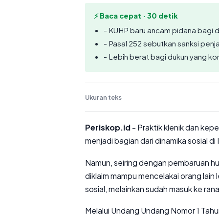
⚡ Baca cepat · 30 detik
- KUHP baru ancam pidana bagi d
- Pasal 252 sebutkan sanksi penj
- Lebih berat bagi dukun yang ko
Ukuran teks
Periskop.id
- Praktik klenik dan kep
menjadi bagian dari dinamika sosial di
Namun, seiring dengan pembaruan hu
diklaim mampu mencelakai orang lain le
sosial, melainkan sudah masuk ke rana
Melalui Undang Undang Nomor 1 Tah