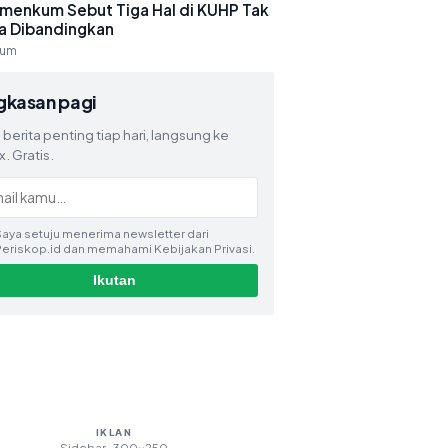
menkum Sebut Tiga Hal di KUHP Tak
sa Dibandingkan
kum
gkasan pagi
 berita penting tiap hari, langsung ke
. Gratis.
aya setuju menerima newsletter dari
Periskop.id dan memahami Kebijakan Privasi.
Ikutan
IKLAN
Sidebar · 300×250