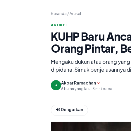
Beranda
/
Artikel
ARTIKEL
KUHP Baru Anca
Orang Pintar, B
Mengaku dukun atau orang yang 
dipidana. Simak penjelasannya di 
Tampilkan editor
Akbar Ramadhan
A
6 bulan yang lalu · 3 mnt baca
🔊 Dengarkan