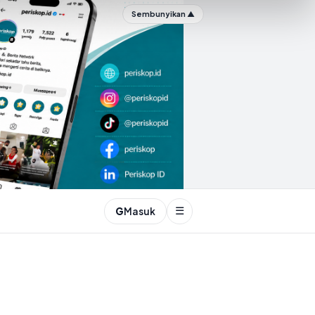
Sembunyikan ▲
☰
G
Masuk