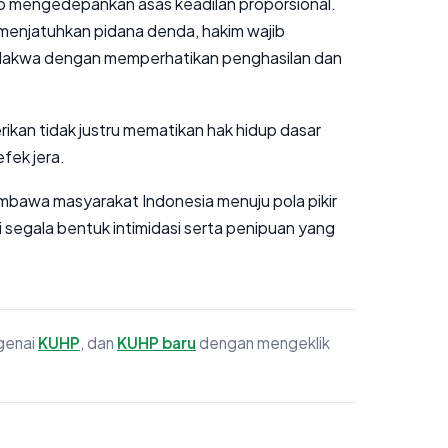
p mengedepankan asas keadilan proporsional.
 menjatuhkan pidana denda, hakim wajib
kwa dengan memperhatikan penghasilan dan
erikan tidak justru mematikan hak hidup dasar
fek jera.
embawa masyarakat Indonesia menuju pola pikir
ri segala bentuk intimidasi serta penipuan yang
ngenai
KUHP
, dan
KUHP baru
dengan mengeklik