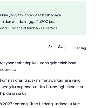
ukun yang tawarkan jasa berbahaya.
ara dan denda hingga Rp200 juta.
mersil, pidana ditambah sepertiga.
−
A
A
+
Sedang
ercayaan terhadap kekuatan gaib telah lama
 Indonesia.
kum nasional, tindakan menawarkan jasa yang
wat jalur supranatural kini bukan lagi sekadar isu
h pidana serius.
un 2023 tentang Kitab Undang Undang Hukum