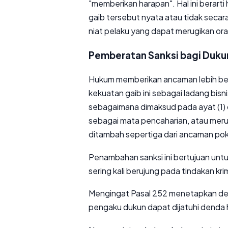
"memberikan harapan". Hal ini berart
gaib tersebut nyata atau tidak secara
niat pelaku yang dapat merugikan oran
Pemberatan Sanksi bagi Duku
Hukum memberikan ancaman lebih ber
kekuatan gaib ini sebagai ladang bisn
sebagaimana dimaksud pada ayat (1) 
sebagai mata pencaharian, atau mer
ditambah sepertiga dari ancaman po
Penambahan sanksi ini bertujuan untu
sering kali berujung pada tindakan kr
Mengingat Pasal 252 menetapkan den
pengaku dukun dapat dijatuhi denda 