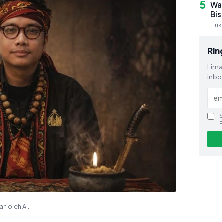
5
Wa
Bi
Hu
Rin
Lima
inbox
S
an oleh AI.