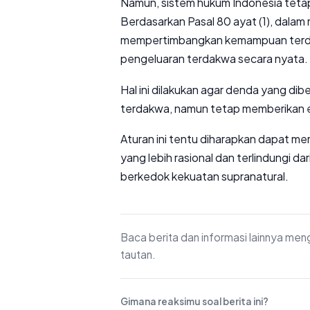
Namun, sistem hukum Indonesia teta
Berdasarkan Pasal 80 ayat (1), dalam
mempertimbangkan kemampuan terda
pengeluaran terdakwa secara nyata.
Hal ini dilakukan agar denda yang dib
terdakwa, namun tetap memberikan e
Aturan ini tentu diharapkan dapat m
yang lebih rasional dan terlindungi da
berkedok kekuatan supranatural.
Baca berita dan informasi lainnya me
tautan.
Gimana reaksimu soal berita ini?