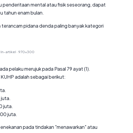
 penderitaan mental atau fisik seseorang, dapat
atu tahun enam bulan.
a terancam pidana denda paling banyak kategori
In-artikel · 970×300
N
a pelaku merujuk pada Pasal 79 ayat (1).
 KUHP adalah sebagai berikut:
ta.
juta.
 juta.
00 juta.
h penekanan pada tindakan "menawarkan" atau