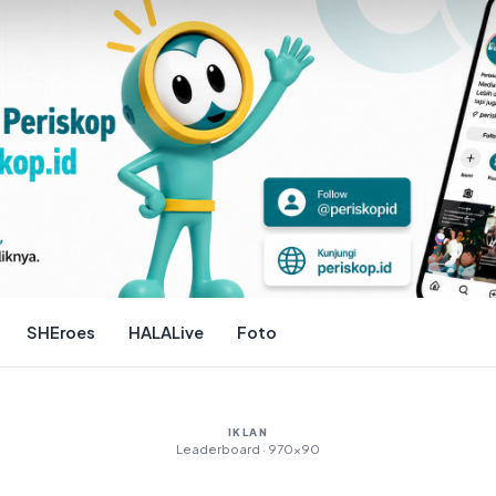
SHEroes
HALALive
Foto
IKLAN
Leaderboard · 970×90