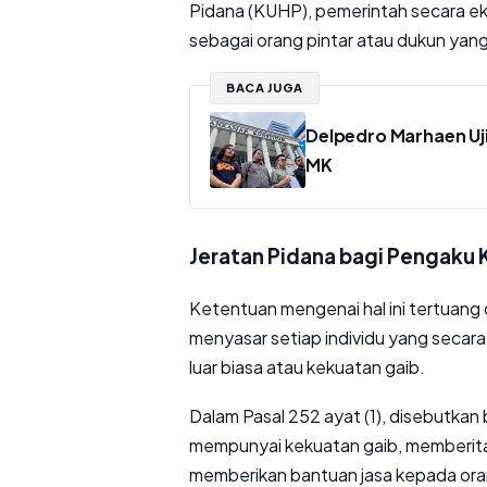
Pidana (KUHP), pemerintah secara ek
sebagai orang pintar atau dukun ya
BACA JUGA
Delpedro Marhaen Uji
MK
Jeratan Pidana bagi Pengaku 
Ketentuan mengenai hal ini tertuang 
menyasar setiap individu yang secara
luar biasa atau kekuatan gaib.
Dalam Pasal 252 ayat (1), disebutka
mempunyai kekuatan gaib, memberit
memberikan bantuan jasa kepada ora