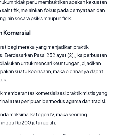
i hukum tidak perlu membuktikan apakah kekuatan
 saintifik, melainkan fokus pada pernyataan dan
g lain secara psikis maupun fisik.
n Komersial
at bagi mereka yang menjadikan praktik
is. Berdasarkan Pasal 252 ayat (2), jika perbuatan
dilakukan untuk mencari keuntungan, dijadikan
upakan suatu kebiasaan, maka pidananya dapat
kok.
k memberantas komersialisasi praktik mistis yang
iminal atau penipuan bermodus agama dan tradisi.
da maksimal kategori IV, maka seorang
hingga Rp200 juta rupiah.