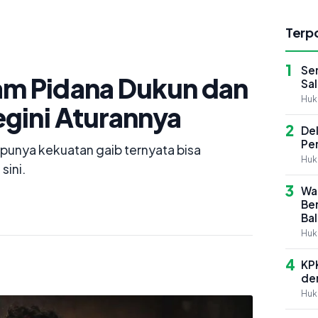
Terpo
1
Se
m Pidana Dukun dan
Sal
Hu
egini Aturannya
2
Del
Pe
punya kekuatan gaib ternyata bisa
Hu
sini.
3
Wa
Ber
Ba
Hu
4
KP
de
Hu