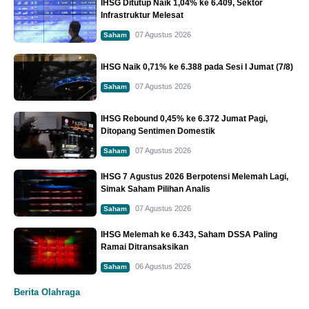
IHSG Ditutup Naik 1,04% ke 6.409, Sektor
Infrastruktur Melesat
07 Agustus 2026
Saham
IHSG Naik 0,71% ke 6.388 pada Sesi I Jumat (7/8)
07 Agustus 2026
Saham
IHSG Rebound 0,45% ke 6.372 Jumat Pagi,
Ditopang Sentimen Domestik
07 Agustus 2026
Saham
IHSG 7 Agustus 2026 Berpotensi Melemah Lagi,
Simak Saham Pilihan Analis
07 Agustus 2026
Saham
IHSG Melemah ke 6.343, Saham DSSA Paling
Ramai Ditransaksikan
06 Agustus 2026
Saham
Berita Olahraga