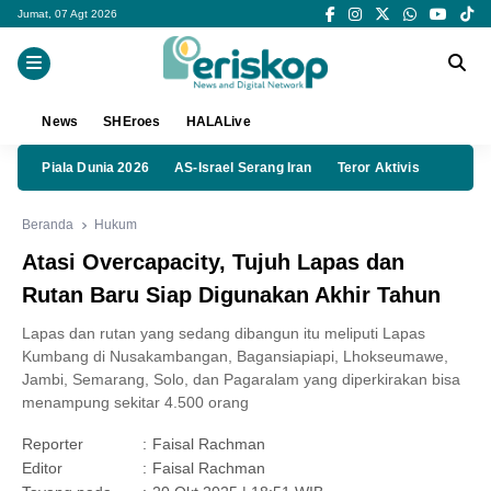
Jumat, 07 Agt 2026
News
SHEroes
HALALive
Piala Dunia 2026
AS-Israel Serang Iran
Teror Aktivis
Beranda
Hukum
Atasi Overcapacity, Tujuh Lapas dan
Rutan Baru Siap Digunakan Akhir Tahun
Lapas dan rutan yang sedang dibangun itu meliputi Lapas
Kumbang di Nusakambangan, Bagansiapiapi, Lhokseumawe,
Jambi, Semarang, Solo, dan Pagaralam yang diperkirakan bisa
menampung sekitar 4.500 orang
Reporter
:
Faisal Rachman
Editor
:
Faisal Rachman