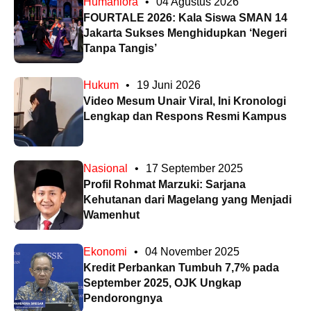
Humaniora
•
04 Agustus 2026
FOURTALE 2026: Kala Siswa SMAN 14
Jakarta Sukses Menghidupkan ‘Negeri
Tanpa Tangis’
Hukum
•
19 Juni 2026
Video Mesum Unair Viral, Ini Kronologi
Lengkap dan Respons Resmi Kampus
Nasional
•
17 September 2025
Profil Rohmat Marzuki: Sarjana
Kehutanan dari Magelang yang Menjadi
Wamenhut
Ekonomi
•
04 November 2025
Kredit Perbankan Tumbuh 7,7% pada
September 2025, OJK Ungkap
Pendorongnya