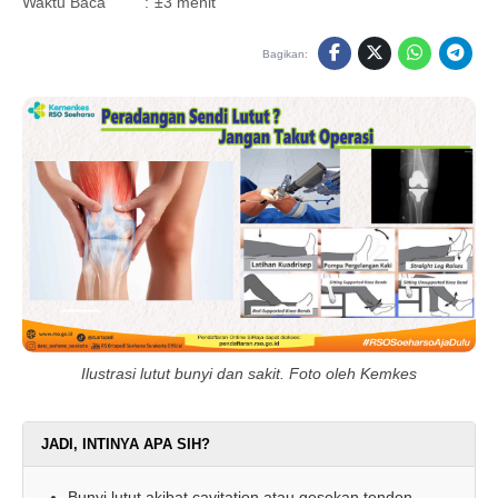
Waktu Baca
:
±3 menit
Bagikan:
Ilustrasi lutut bunyi dan sakit. Foto oleh Kemkes
JADI, INTINYA APA SIH?
Bunyi lutut akibat cavitation atau gesekan tendon,