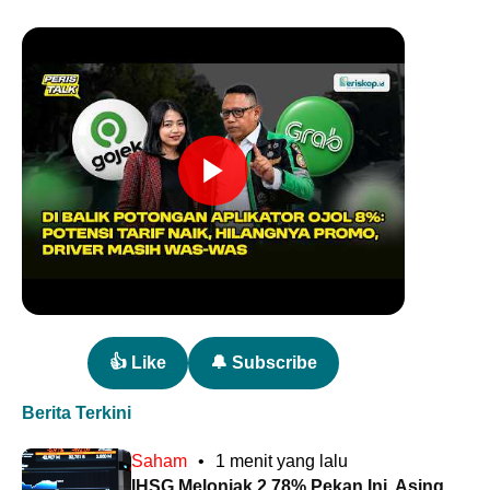
👍 Like
🔔 Subscribe
Berita Terkini
Saham
•
1 menit yang lalu
IHSG Melonjak 2,78% Pekan Ini, Asing