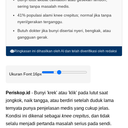
sering tanpa masalah medis.
41% populasi alami knee crepitus; normal jika tanpa
nyeri/gerakan terganggu.
Butuh dokter jika bunyi disertai nyeri, bengkak, atau
gangguan gerak.
Ringkasan ini dihasilkan oleh AI dan telah diverifikasi oleh redaksi
Ukuran Font:
16px
Periskop.id
- Bunyi 'krek' atau 'klik' pada lutut saat
jongkok, naik tangga, atau berdiri setelah duduk lama
ternyata punya penjelasan medis yang cukup jelas.
Kondisi ini dikenal sebagai
knee crepitus
, dan tidak
selalu menjadi pertanda masalah serius pada sendi.