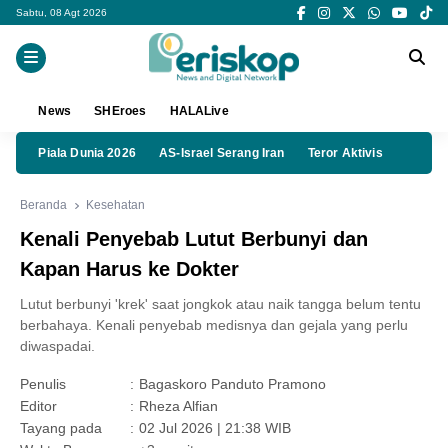
Sabtu, 08 Agt 2026
News
SHEroes
HALALive
Piala Dunia 2026
AS-Israel Serang Iran
Teror Aktivis
Beranda
Kesehatan
Kenali Penyebab Lutut Berbunyi dan
Kapan Harus ke Dokter
Lutut berbunyi 'krek' saat jongkok atau naik tangga belum tentu
berbahaya. Kenali penyebab medisnya dan gejala yang perlu
diwaspadai.
Penulis
:
Bagaskoro Panduto Pramono
Editor
:
Rheza Alfian
Tayang pada
:
02 Jul 2026 | 21:38 WIB