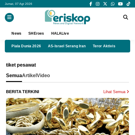
Jumat, 07 Agt 2026
News
SHEroes
HALALive
Piala Dunia 2026
AS-Israel Serang Iran
Teror Aktivis
tiket pesawat
Semua
Artikel
Video
BERITA TERKINI
Lihat Semua