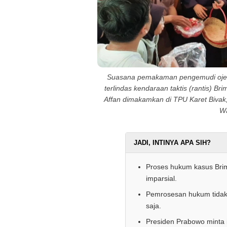
Suasana pemakaman pengemudi ojek 
terlindas kendaraan taktis (rantis) Br
Affan dimakamkan di TPU Karet Bivak,
Wa
JADI, INTINYA APA SIH?
Proses hukum kasus Brim
imparsial.
Pemrosesan hukum tidak b
saja.
Presiden Prabowo minta i