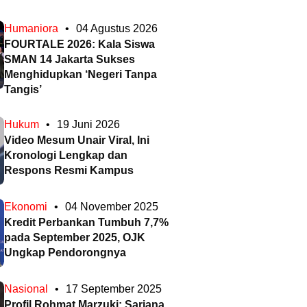
Humaniora
•
04 Agustus 2026
FOURTALE 2026: Kala Siswa
SMAN 14 Jakarta Sukses
Menghidupkan ‘Negeri Tanpa
Tangis’
Hukum
•
19 Juni 2026
Video Mesum Unair Viral, Ini
Kronologi Lengkap dan
Respons Resmi Kampus
Ekonomi
•
04 November 2025
Kredit Perbankan Tumbuh 7,7%
pada September 2025, OJK
Ungkap Pendorongnya
Nasional
•
17 September 2025
Profil Rohmat Marzuki: Sarjana