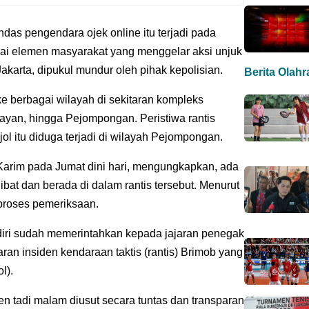
das pengendara ojek online itu terjadi pada
gai elemen masyarakat yang menggelar aksi unjuk
Jakarta, dipukul mundur oleh pihak kepolisian.
Berita Olah
ke berbagai wilayah di sekitaran kompleks
ayan, hingga Pejompongan. Peristiwa rantis
l itu diduga terjadi di wilayah Pejompongan.
 Karim pada Jumat dini hari, mengungkapkan, ada
ibat dan berada di dalam rantis tersebut. Menurut
 proses pemeriksaan.
iri sudah memerintahkan kepada jajaran penegak
ran insiden kendaraan taktis (rantis) Brimob yang
l).
en tadi malam diusut secara tuntas dan transparan