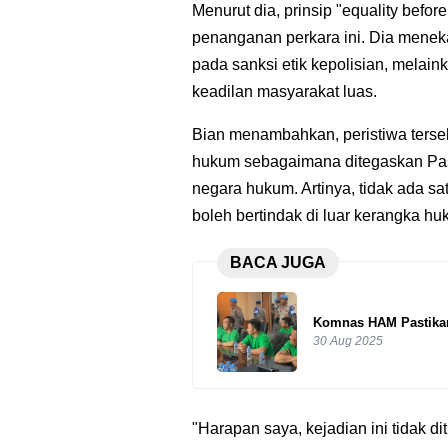
Menurut dia, prinsip "equality befo
penanganan perkara ini. Dia menek
pada sanksi etik kepolisian, melai
keadilan masyarakat luas.
Bian menambahkan, peristiwa ters
hukum sebagaimana ditegaskan Pas
negara hukum. Artinya, tidak ada s
boleh bertindak di luar kerangka hu
BACA JUGA
Komnas HAM Pastikan
30 Aug 2025
"Harapan saya, kejadian ini tidak di