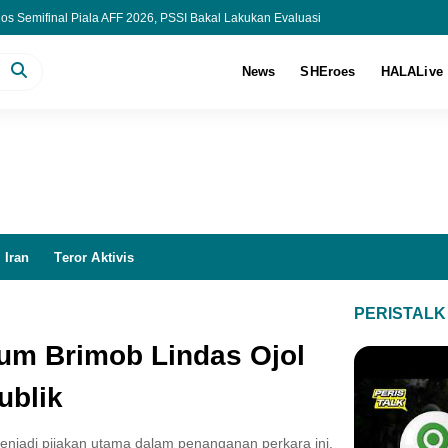
os Semifinal Piala AFF 2026, PSSI Bakal Lakukan Evaluasi
 Penanganan Kasus Eks Jampidsus Febrie Adriansyah
apenda DKI, Api Lahap Lantai 11-16
News
SHEroes
HALALive
ung Periksa 80 Saksi dan Pastikan Oknum TNI Masih Berstatus Saksi
 Iran
Teror Aktivis
PERISTALK
um Brimob Lindas Ojol
ublik
 menjadi pijakan utama dalam penanganan perkara ini.