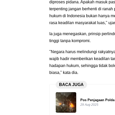
diproses pidana. Apakah masuk pasa
terpenting jangan berhenti di ranah
hukum di Indonesia bukan hanya m
rasa keadilan masyarakat luas," uja
Ia juga menegaskan, prinsip perlin
tinggi tanpa kompromi.
"Negara harus melindungi rakyatny
wajib hadir memberikan keadilan ta
hadapan hukum, sehingga tidak bol
biasa," kata dia.
BACA JUGA
Pos Penjagaan Polda
29 Aug 2025