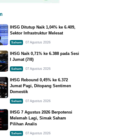
m
IHSG Ditutup Naik 1,04% ke 6.409,
Sektor Infrastruktur Melesat
07 Agustus 2026
Saham
IHSG Naik 0,71% ke 6.388 pada Sesi
I Jumat (7/8)
07 Agustus 2026
Saham
IHSG Rebound 0,45% ke 6.372
Jumat Pagi, Ditopang Sentimen
Domestik
07 Agustus 2026
Saham
IHSG 7 Agustus 2026 Berpotensi
Melemah Lagi, Simak Saham
Pilihan Analis
07 Agustus 2026
Saham