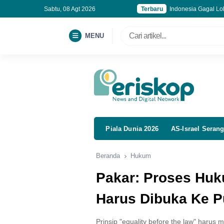
Sabtu, 08 Agt 2026
Terbaru
Indonesia Gagal Lol
Publik Harus Awasi
Kebakaran Gedung B
MENU
Korupsi MBG, Kejag
Piala Dunia 2026
AS-Israel Serang
Beranda
Hukum
Pakar: Proses Huk
Harus Dibuka Ke P
Prinsip "equality before the law" harus