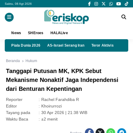
Sabtu, 08 Agt 2026
News
SHEroes
HALALive
Piala Dunia 2026
AS-Israel Serang Iran
Teror Aktivis
Beranda
Hukum
Tanggapi Putusan MK, KPK Sebut
Mekanisme Nonaktif Jaga Independensi
dari Benturan Kepentingan
Reporter
:
Rachel Farahdiba R
Editor
:
Khoirurrozi
Tayang pada
:
30 Apr 2026 | 21:38 WIB
Waktu Baca
:
±2 menit
Bagikan: