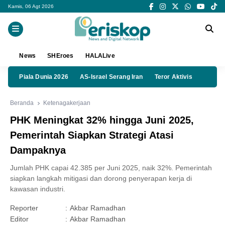
Kamis, 06 Agt 2026
News
SHEroes
HALALive
Piala Dunia 2026
AS-Israel Serang Iran
Teror Aktivis
Beranda
Ketenagakerjaan
PHK Meningkat 32% hingga Juni 2025,
Pemerintah Siapkan Strategi Atasi
Dampaknya
Jumlah PHK capai 42.385 per Juni 2025, naik 32%. Pemerintah
siapkan langkah mitigasi dan dorong penyerapan kerja di
kawasan industri.
Reporter
:
Akbar Ramadhan
Editor
:
Akbar Ramadhan