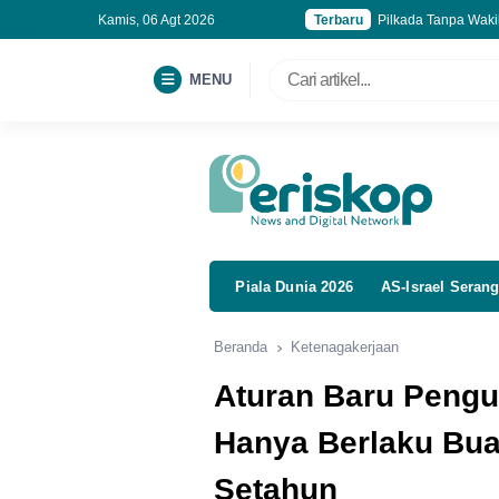
Kamis, 06 Agt 2026
Terbaru
Pilkada Tanpa Waki
Ahli Pemerintah Seb
Komisi IX Soroti Et
MENU
Semester I-2026, Vo
Piala Dunia 2026
AS-Israel Serang
Beranda
Ketenagakerjaan
Aturan Baru Peng
Hanya Berlaku Bua
Setahun