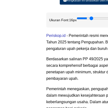
Ringkasan ini dihasilkan oleh AI
Ukuran Font:
16px
Periskop.id
- Pemerintah resmi men
Tahun 2025 tentang Pengupahan. Be
pengaturan upah pekerja dan buruh 
Berdasarkan salinan PP 49/2025 yan
secara komprehensif berbagai aspe
penetapan upah minimum, struktur d
pembayaran upah.
Pemerintah menegaskan, pengupaha
dalam mewujudkan kesejahteraan pe
keberlangsungan usaha. Dalam atura