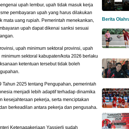
 mengenai upah lembur, upah tidak masuk kerja
anisme pembayaran upah yang harus dilakukan
Berita Olah
uk mata uang rupiah. Pemerintah menekankan,
mbayaran upah dapat dikenai sanksi sesuai
dangan.
ovinsi, upah minimum sektoral provinsi, upah
 minimum sektoral kabupaten/kota 2026 berlaku
aksanaan ketentuan tersebut tidak boleh
ngupahan.
9 Tahun 2025 tentang Pengupahan, pemerintah
nesia menjadi lebih adaptif terhadap dinamika
kesejahteraan pekerja, serta menciptakan
dan berkeadilan antara pekerja dan pengusaha.
teri Ketenagakerjaan Yassierli sudah