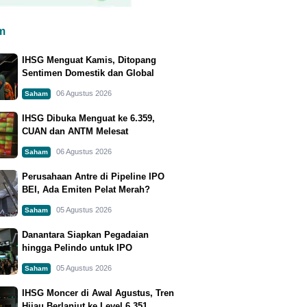
m
IHSG Menguat Kamis, Ditopang
Sentimen Domestik dan Global
06 Agustus 2026
Saham
IHSG Dibuka Menguat ke 6.359,
CUAN dan ANTM Melesat
06 Agustus 2026
Saham
Perusahaan Antre di Pipeline IPO
BEI, Ada Emiten Pelat Merah?
05 Agustus 2026
Saham
Danantara Siapkan Pegadaian
hingga Pelindo untuk IPO
05 Agustus 2026
Saham
IHSG Moncer di Awal Agustus, Tren
Hijau Berlanjut ke Level 6.351