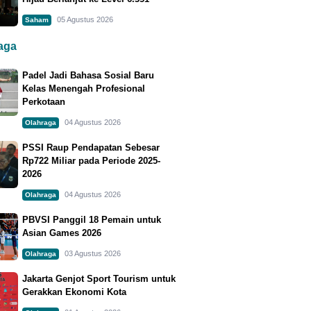
05 Agustus 2026
Saham
raga
Padel Jadi Bahasa Sosial Baru
Kelas Menengah Profesional
Perkotaan
04 Agustus 2026
Olahraga
PSSI Raup Pendapatan Sebesar
Rp722 Miliar pada Periode 2025-
2026
04 Agustus 2026
Olahraga
PBVSI Panggil 18 Pemain untuk
Asian Games 2026
03 Agustus 2026
Olahraga
Jakarta Genjot Sport Tourism untuk
Gerakkan Ekonomi Kota