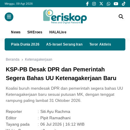
Minggu, 09 Agt 2026
News
SHEroes
HALALive
Piala Dunia 2026
AS-Israel Serang Iran
Teror Aktivis
Beranda
Ketenagakerjaan
KSP-PB Desak DPR dan Pemerintah
Segera Bahas UU Ketenagakerjaan Baru
Koalisi buruh mendesak DPR dan pemerintah segera bahas UU
Ketenagakerjaan baru sesuai putusan MK, dengan tenggat
rampung paling lambat 31 Oktober 2026.
Reporter
:
Siti Ayu Rachma
Editor
:
Pipit Ramadhani
Tayang pada
:
06 Jul 2026 | 16:12 WIB