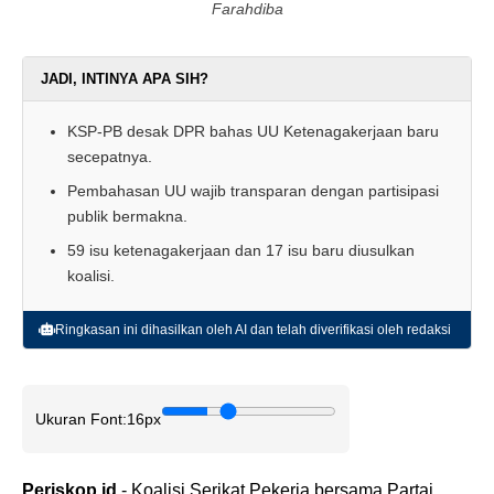
Farahdiba
JADI, INTINYA APA SIH?
KSP-PB desak DPR bahas UU Ketenagakerjaan baru
secepatnya.
Pembahasan UU wajib transparan dengan partisipasi
publik bermakna.
59 isu ketenagakerjaan dan 17 isu baru diusulkan
koalisi.
Ringkasan ini dihasilkan oleh AI dan telah diverifikasi oleh redaksi
Ukuran Font:
16px
Periskop.id
- Koalisi Serikat Pekerja bersama Partai