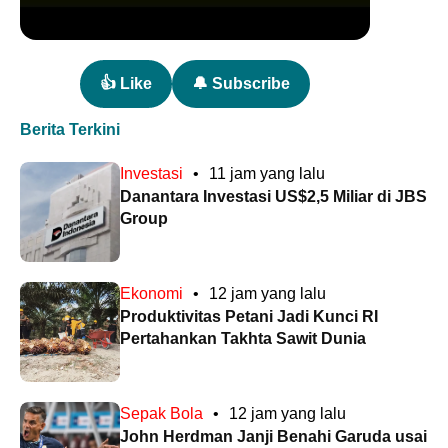
👍 Like
🔔 Subscribe
Berita Terkini
Investasi
•
11 jam yang lalu
Danantara Investasi US$2,5 Miliar di JBS
Group
Ekonomi
•
12 jam yang lalu
Produktivitas Petani Jadi Kunci RI
Pertahankan Takhta Sawit Dunia
Sepak Bola
•
12 jam yang lalu
John Herdman Janji Benahi Garuda usai