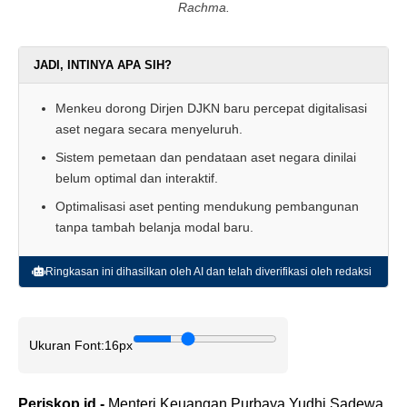
Rachma.
JADI, INTINYA APA SIH?
Menkeu dorong Dirjen DJKN baru percepat digitalisasi
aset negara secara menyeluruh.
Sistem pemetaan dan pendataan aset negara dinilai
belum optimal dan interaktif.
Optimalisasi aset penting mendukung pembangunan
tanpa tambah belanja modal baru.
Ringkasan ini dihasilkan oleh AI dan telah diverifikasi oleh redaksi
Ukuran Font:
16px
Periskop.id -
Menteri Keuangan Purbaya Yudhi Sadewa