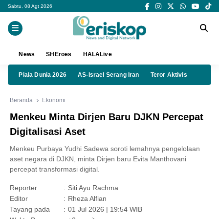
Sabtu, 08 Agt 2026
News
SHEroes
HALALive
Piala Dunia 2026
AS-Israel Serang Iran
Teror Aktivis
Beranda
Ekonomi
Menkeu Minta Dirjen Baru DJKN Percepat
Digitalisasi Aset
Menkeu Purbaya Yudhi Sadewa soroti lemahnya pengelolaan
aset negara di DJKN, minta Dirjen baru Evita Manthovani
percepat transformasi digital.
Reporter
:
Siti Ayu Rachma
Editor
:
Rheza Alfian
Tayang pada
:
01 Jul 2026 | 19:54 WIB