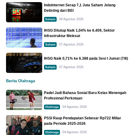
Indointernet Serap 7,1 Juta Saham Jelang
Delisting dari BEI
08 Agustus 2026
Saham
IHSG Ditutup Naik 1,04% ke 6.409, Sektor
Infrastruktur Melesat
07 Agustus 2026
Saham
IHSG Naik 0,71% ke 6.388 pada Sesi I Jumat (7/8)
07 Agustus 2026
Saham
Berita Olahraga
Padel Jadi Bahasa Sosial Baru Kelas Menengah
Profesional Perkotaan
04 Agustus 2026
Olahraga
PSSI Raup Pendapatan Sebesar Rp722 Miliar
pada Periode 2025-2026
04 Agustus 2026
Olahraga