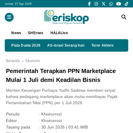
Jumat, 07 Agt 2026
News
SHEroes
HALALive
Piala Dunia 2026
AS-Israel Serang Iran
Teror Aktivis
Beranda
Ekonomi
Pemerintah Terapkan PPN Marketplace
Mulai 1 Juli demi Keadilan Bisnis
Menteri Keuangan Purbaya Yudhi Sadewa memberi sinyal
bahwa pedagang marketplace akan mulai membayar Pajak
Pertambahan Nilai (PPN) per 1 Juli 2026.
Penulis
:
Khoirurrozi
Editor
:
Khoirurrozi
Tayang pada
:
30 Jun 2026 | 03:41 WIB