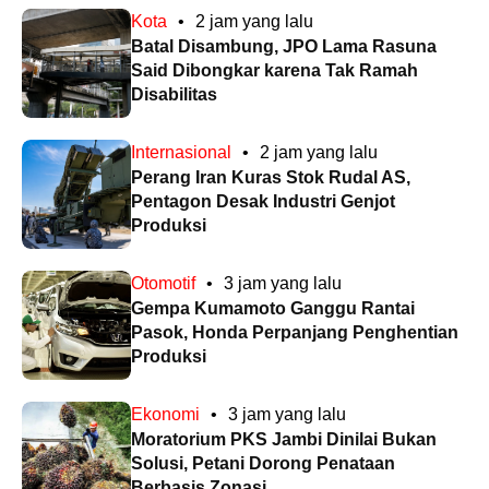
Kota
•
2 jam yang lalu
Batal Disambung, JPO Lama Rasuna
Said Dibongkar karena Tak Ramah
Disabilitas
Internasional
•
2 jam yang lalu
Perang Iran Kuras Stok Rudal AS,
Pentagon Desak Industri Genjot
Produksi
Otomotif
•
3 jam yang lalu
Gempa Kumamoto Ganggu Rantai
Pasok, Honda Perpanjang Penghentian
Produksi
Ekonomi
•
3 jam yang lalu
Moratorium PKS Jambi Dinilai Bukan
Solusi, Petani Dorong Penataan
Berbasis Zonasi