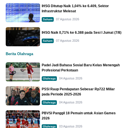
IHSG Ditutup Naik 1,04% ke 6.409, Sektor
Infrastruktur Melesat
07 Agustus 2026
Saham
IHSG Naik 0,71% ke 6.388 pada Sesi I Jumat (7/8)
07 Agustus 2026
Saham
Berita Olahraga
Padel Jadi Bahasa Sosial Baru Kelas Menengah
Profesional Perkotaan
04 Agustus 2026
Olahraga
PSSI Raup Pendapatan Sebesar Rp722 Miliar
pada Periode 2025-2026
04 Agustus 2026
Olahraga
PBVSI Panggil 18 Pemain untuk Asian Games
2026
03 Agustus 2026
Olahraga