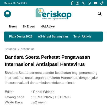
Minggu, 09 Agt 2026
News
SHEroes
HALALive
Piala Dunia 2026
AS-Israel Serang Iran
Teror Aktivis
Beranda
Kesehatan
Bandara Soetta Perketat Pengawasan
Internasional Antisipasi Hantavirus
Bandara Soetta perketat standar kesehatan bagi penumpang
internasional untuk cegah penularan Hantavirus, dengan jalur
khusus evaluasi dan ambulans dekontaminasi.
Editor
:
Rendi Widodo
Tayang pada
:
11 Mei 2026 | 18:12 WIB
Waktu Baca
:
±2 menit