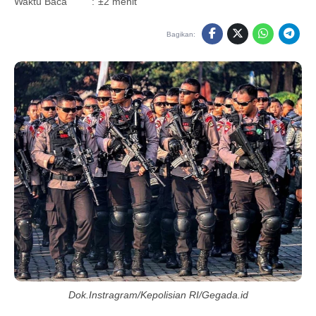
Waktu Baca
:
±2 menit
Bagikan:
Dok.Instragram/Kepolisian RI/Gegada.id