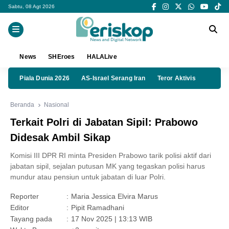
Sabtu, 08 Agt 2026
News
SHEroes
HALALive
Piala Dunia 2026
AS-Israel Serang Iran
Teror Aktivis
Beranda
Nasional
Terkait Polri di Jabatan Sipil: Prabowo
Didesak Ambil Sikap
Komisi III DPR RI minta Presiden Prabowo tarik polisi aktif dari
jabatan sipil, sejalan putusan MK yang tegaskan polisi harus
mundur atau pensiun untuk jabatan di luar Polri.
Reporter
:
Maria Jessica Elvira Marus
Editor
:
Pipit Ramadhani
Tayang pada
:
17 Nov 2025 | 13:13 WIB