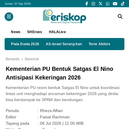
Jumat, 07 Agt 2026
News
SHEroes
HALALive
Piala Dunia 2026
AS-Israel Serang Iran
Teror Aktivis
Beranda
Nasional
Kementerian PU Bentuk Satgas El Nino
Antisipasi Kekeringan 2026
Kementerian PU resmi bentuk Satgas El Nino untuk koordinasi
lintas unit menghadapi ancaman kekeringan 2026 yang dinilai
bisa berdampak ke SPAM dan bendungan.
Penulis
:
Rheza Alfian
Editor
:
Faisal Rachman
Tayang pada
:
06 Jul 2026 | 11:00 WIB