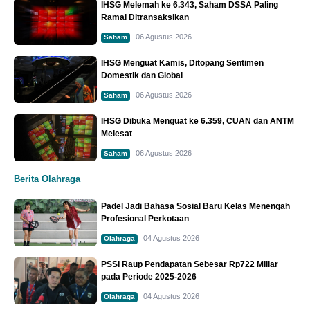
IHSG Melemah ke 6.343, Saham DSSA Paling
Ramai Ditransaksikan
06 Agustus 2026
Saham
IHSG Menguat Kamis, Ditopang Sentimen
Domestik dan Global
06 Agustus 2026
Saham
IHSG Dibuka Menguat ke 6.359, CUAN dan ANTM
Melesat
06 Agustus 2026
Saham
Berita Olahraga
Padel Jadi Bahasa Sosial Baru Kelas Menengah
Profesional Perkotaan
04 Agustus 2026
Olahraga
PSSI Raup Pendapatan Sebesar Rp722 Miliar
pada Periode 2025-2026
04 Agustus 2026
Olahraga