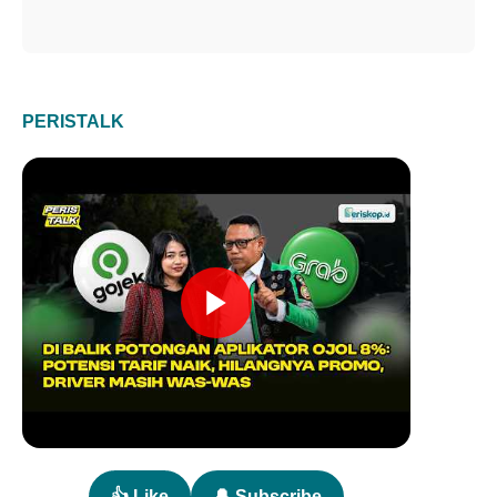
PERISTALK
👍 Like
🔔 Subscribe