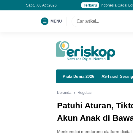
Sabtu, 08 Agt 2026
Terbaru
Indonesia Gagal Lol
Publik Harus Awasi
Kebakaran Gedung B
MENU
Korupsi MBG, Kejag
Piala Dunia 2026
AS-Israel Serang
Beranda
Regulasi
Patuhi Aturan, Tik
Akun Anak di Baw
Menkomdigi mendorong platform digital 