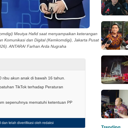
komdigi) Meutya Hafid saat menyampaikan keterangan
n Komunikasi dan Digital (Kemkomdigi), Jakarta Pusat
026). ANTARA/ Farhan Arda Nugraha
0 ribu akun anak di bawah 16 tahun.
patuhan TikTok terhadap Peraturan
um sepenuhnya mematuhi ketentuan PP
 dan telah diverifikasi oleh redaksi
Trending