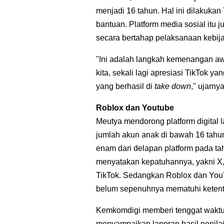
menjadi 16 tahun. Hal ini dilakukan
bantuan. Platform media sosial itu
secara bertahap pelaksanaan kebija
"Ini adalah langkah kemenangan awa
kita, sekali lagi apresiasi TikTok y
yang berhasil di
take down
," ujarnya
Roblox dan Youtube
Meutya mendorong platform digital 
jumlah akun anak di bawah 16 tahun
enam dari delapan platform pada t
menyatakan kepatuhannya, yakni X, 
TikTok. Sedangkan Roblox dan YouT
belum sepenuhnya mematuhi keten
Kemkomdigi memberi tenggat waktu ti
menyampaikan laporan hasil penilaian