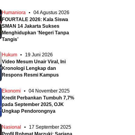
Humaniora
•
04 Agustus 2026
FOURTALE 2026: Kala Siswa
SMAN 14 Jakarta Sukses
Menghidupkan ‘Negeri Tanpa
Tangis’
Hukum
•
19 Juni 2026
Video Mesum Unair Viral, Ini
Kronologi Lengkap dan
Respons Resmi Kampus
Ekonomi
•
04 November 2025
Kredit Perbankan Tumbuh 7,7%
pada September 2025, OJK
Ungkap Pendorongnya
Nasional
•
17 September 2025
Profil Rohmat Marzuki: Sarjana