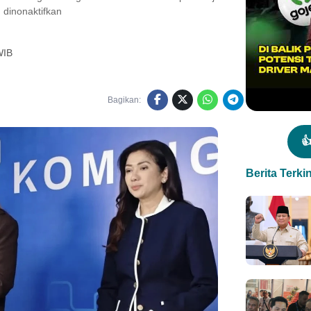
 dinonaktifkan
WIB
Bagikan:

Berita Terkin