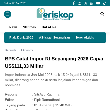
Sabtu, 08 Agt 2026
News
SHEroes
HALALive
Piala Dunia 2026
AS-Israel Serang Iran
Teror Aktivis
Beranda
Ekonomi
BPS Catat Impor RI Sepanjang 2026 Capai
US$111,33 Miliar
Impor Indonesia Jan-Mei 2026 naik 15,24% jadi US$111,33
miliar, didorong bahan baku serta lonjakan impor migas dan
nonmigas.
Reporter
:
Siti Ayu Rachma
Editor
:
Pipit Ramadhani
Tayang pada
:
01 Jul 2026 | 15:48 WIB