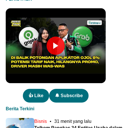
👍 Like
🔔 Subscribe
Berita Terkini
Bisnis
•
31 menit yang lalu
Telkom Pangkas 34 Entitas Usaha dalam