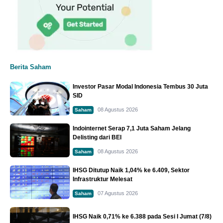
Berita Saham
Investor Pasar Modal Indonesia Tembus 30 Juta
SID
08 Agustus 2026
Saham
Indointernet Serap 7,1 Juta Saham Jelang
Delisting dari BEI
08 Agustus 2026
Saham
IHSG Ditutup Naik 1,04% ke 6.409, Sektor
Infrastruktur Melesat
07 Agustus 2026
Saham
IHSG Naik 0,71% ke 6.388 pada Sesi I Jumat (7/8)