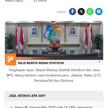
Waktu Baca
:
±3 menit
Bagikan:
Tangkapan layar, Deputi Bidang Statistik Distribusi dan Jasa
BPS, Ateng Hartono saat konferensi pers, Jakarta, Rabu (1/7).
Periskop/Siti Ayu Rachma.
JADI, INTINYA APA SIH?
Impor RI Januari-Mei 2026 naik 15,24%, mencapai