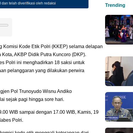
 dan telah diverifikasi oleh redaksi
Trending
ng Komisi Kode Etik Polri (KKEP) selama delapan
 Kota, AKBP Didik Putra Kuncoro (DKP).
Polri ini menghadirkan 18 saksi untuk
aan pelanggaran yang dilakukan perwira
igjen Pol Trunoyudo Wisnu Andiko
 sejak pagi hingga sore hari.
9.00 WIB sampai dengan 17.00 WIB, Kamis, 19
abes Polri.
komisi kode etik menggali keterangan dari