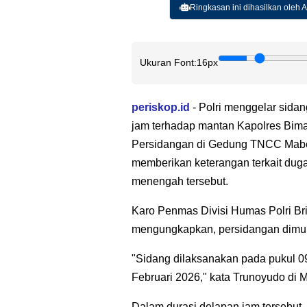
Ringkasan ini dihasilkan oleh AI
Ukuran Font:
16px
periskop.id
- Polri menggelar sida
jam terhadap mantan Kapolres Bima
Persidangan di Gedung TNCC Mabes 
memberikan keterangan terkait dug
menengah tersebut.
Karo Penmas Divisi Humas Polri Br
mengungkapkan, persidangan dimulai
"Sidang dilaksanakan pada pukul 0
Februari 2026," kata Trunoyudo di M
Dalam durasi delapan jam tersebut, 