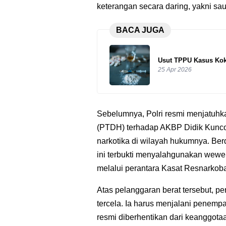
keterangan secara daring, yakni sa
BACA JUGA
Usut TPPU Kasus Koko
25 Apr 2026
Sebelumnya, Polri resmi menjatuh
(PTDH) terhadap AKBP Didik Kuncor
narkotika di wilayah hukumnya. Be
ini terbukti menyalahgunakan we
melalui perantara Kasat Resnarkob
Atas pelanggaran berat tersebut, p
tercela. Ia harus menjalani penemp
resmi diberhentikan dari keanggotaa