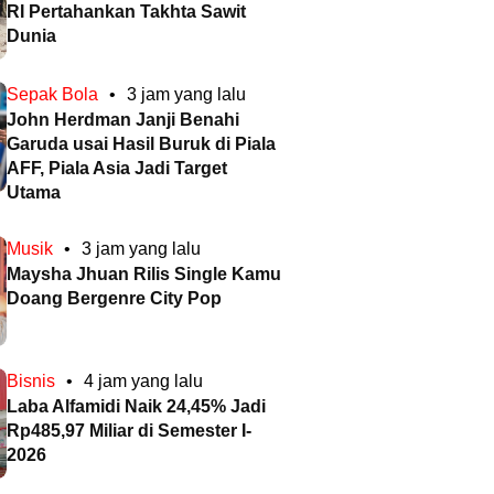
RI Pertahankan Takhta Sawit
Dunia
Sepak Bola
•
3 jam yang lalu
John Herdman Janji Benahi
Garuda usai Hasil Buruk di Piala
AFF, Piala Asia Jadi Target
Utama
Musik
•
3 jam yang lalu
Maysha Jhuan Rilis Single Kamu
Doang Bergenre City Pop
Bisnis
•
4 jam yang lalu
Laba Alfamidi Naik 24,45% Jadi
Rp485,97 Miliar di Semester I-
2026