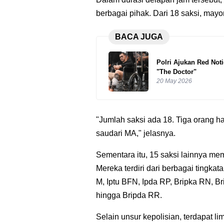
berbagai pihak. Dari 18 saksi, may
BACA JUGA
Polri Ajukan Red No
"The Doctor"
20 May 2026
"Jumlah saksi ada 18. Tiga orang h
saudari MA," jelasnya.
Sementara itu, 15 saksi lainnya me
Mereka terdiri dari berbagai tingka
M, Iptu BFN, Ipda RP, Bripka RN, Bri
hingga Bripda RR.
Selain unsur kepolisian, terdapat li