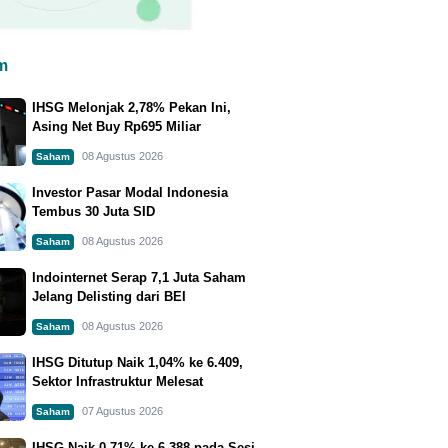
m
IHSG Melonjak 2,78% Pekan Ini,
Asing Net Buy Rp695 Miliar
08 Agustus 2026
Saham
Investor Pasar Modal Indonesia
Tembus 30 Juta SID
08 Agustus 2026
Saham
Indointernet Serap 7,1 Juta Saham
Jelang Delisting dari BEI
08 Agustus 2026
Saham
IHSG Ditutup Naik 1,04% ke 6.409,
Sektor Infrastruktur Melesat
07 Agustus 2026
Saham
IHSG Naik 0,71% ke 6.388 pada Sesi