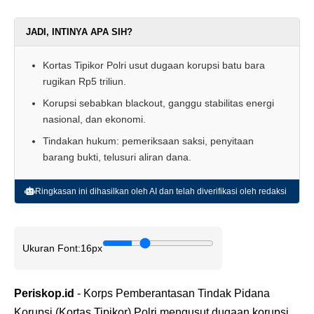
JADI, INTINYA APA SIH?
Kortas Tipikor Polri usut dugaan korupsi batu bara
rugikan Rp5 triliun.
Korupsi sebabkan blackout, ganggu stabilitas energi
nasional, dan ekonomi.
Tindakan hukum: pemeriksaan saksi, penyitaan
barang bukti, telusuri aliran dana.
Ringkasan ini dihasilkan oleh AI dan telah diverifikasi oleh redaksi
Ukuran Font:
16px
Periskop.id
- Korps Pemberantasan Tindak Pidana
Korupsi (Kortas Tipikor) Polri mengusut dugaan korupsi