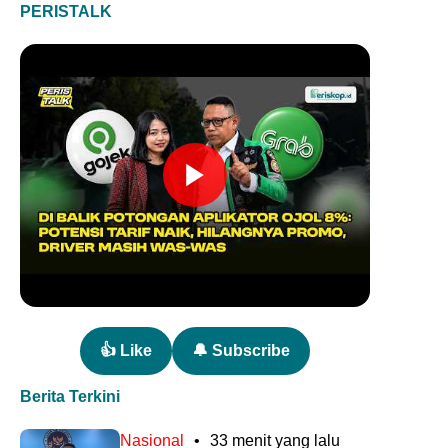
PERISTALK
👍 Like
🔔 Subscribe
Berita Terkini
Nasional
•
33 menit yang lalu