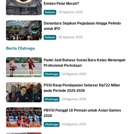
Emiten Pelat Merah?
05 Agustus 2026
Saham
Danantara Siapkan Pegadaian hingga Pelindo
untuk IPO
05 Agustus 2026
Saham
Berita Olahraga
Padel Jadi Bahasa Sosial Baru Kelas Menengah
Profesional Perkotaan
04 Agustus 2026
Olahraga
PSSI Raup Pendapatan Sebesar Rp722 Miliar
pada Periode 2025-2026
04 Agustus 2026
Olahraga
PBVSI Panggil 18 Pemain untuk Asian Games
2026
03 Agustus 2026
Olahraga