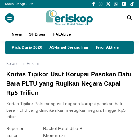
Kamis, 06 Agt 2026
News
SHEroes
HALALive
Piala Dunia 2026
AS-Israel Serang Iran
Teror Aktivis
Beranda
Hukum
Kortas Tipikor Usut Korupsi Pasokan Batu
Bara PLTU yang Rugikan Negara Capai
Rp5 Triliun
Kortas Tipikor Polri mengusut dugaan korupsi pasokan batu
bara PLTU yang diindikasikan merugikan negara hingga Rp5
triliun.
Reporter
:
Rachel Farahdiba R
Editor
:
Khoirurrozi