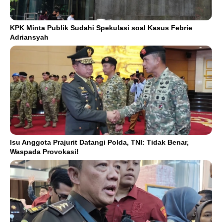
KPK Minta Publik Sudahi Spekulasi soal Kasus Febrie
Adriansyah
Isu Anggota Prajurit Datangi Polda, TNI: Tidak Benar,
Waspada Provokasi!