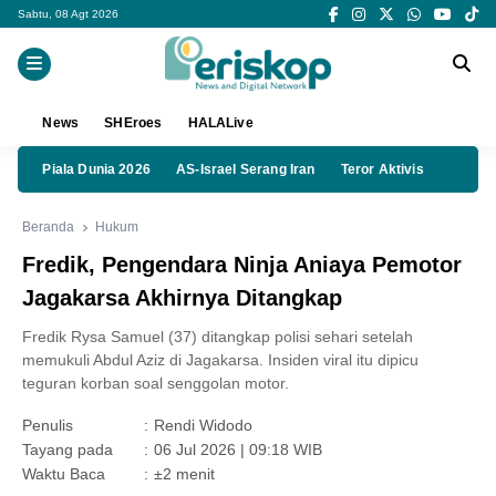
Sabtu, 08 Agt 2026
News
SHEroes
HALALive
Piala Dunia 2026
AS-Israel Serang Iran
Teror Aktivis
Beranda
Hukum
Fredik, Pengendara Ninja Aniaya Pemotor
Jagakarsa Akhirnya Ditangkap
Fredik Rysa Samuel (37) ditangkap polisi sehari setelah
memukuli Abdul Aziz di Jagakarsa. Insiden viral itu dipicu
teguran korban soal senggolan motor.
Penulis
:
Rendi Widodo
Tayang pada
:
06 Jul 2026 | 09:18 WIB
Waktu Baca
:
±2 menit