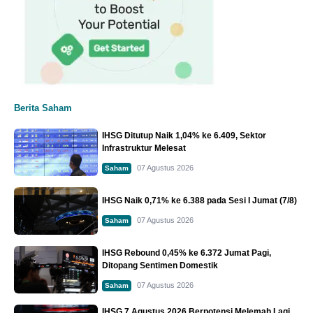
Berita Saham
IHSG Ditutup Naik 1,04% ke 6.409, Sektor
Infrastruktur Melesat
07 Agustus 2026
Saham
IHSG Naik 0,71% ke 6.388 pada Sesi I Jumat (7/8)
07 Agustus 2026
Saham
IHSG Rebound 0,45% ke 6.372 Jumat Pagi,
Ditopang Sentimen Domestik
07 Agustus 2026
Saham
IHSG 7 Agustus 2026 Berpotensi Melemah Lagi,