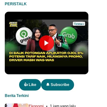
PERISTALK
👍 Like
🔔 Subscribe
Berita Terkini
Ekonomi
•
1 jam yang lalu