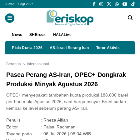
Jumat, 07 Agt 2026
News
SHEroes
HALALive
Piala Dunia 2026
AS-Israel Serang Iran
Teror Aktivis
Beranda
Internasional
Pasca Perang AS-Iran, OPEC+ Dongkrak
Produksi Minyak Agustus 2026
OPEC+ menyepakati tambahan kuota produksi 188.000 barel
per hari mulai Agustus 2026, saat harga minyak Brent sudah
kembali ke level sebelum perang AS-Iran.
Penulis
:
Rheza Alfian
Editor
:
Faisal Rachman
Tayang pada
:
06 Jul 2026 | 08:04 WIB