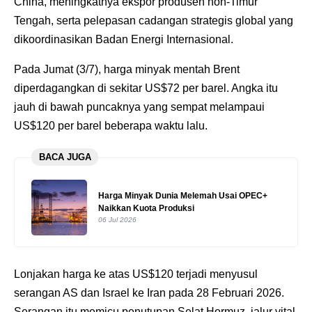
China, meningkatnya ekspor produsen non-Timur
Tengah, serta pelepasan cadangan strategis global yang
dikoordinasikan Badan Energi Internasional.
Pada Jumat (3/7), harga minyak mentah Brent
diperdagangkan di sekitar US$72 per barel. Angka itu
jauh di bawah puncaknya yang sempat melampaui
US$120 per barel beberapa waktu lalu.
BACA JUGA
Harga Minyak Dunia Melemah Usai OPEC+
Naikkan Kuota Produksi
06 Jul 2026
Lonjakan harga ke atas US$120 terjadi menyusul
serangan AS dan Israel ke Iran pada 28 Februari 2026.
Serangan itu memicu penutupan Selat Hormuz, jalur vital